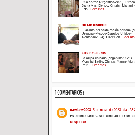
300 cartas (Argentina/2025). Direcc
Santa Ana. Elenco: Cristian Mariani,
Fría...
Leer más
No tan distintos
El aroma del pasto recién cortado (A
Uruguay-México-Estados Unidos-
Alemania/2024). Dirección...
Leer má
Los inmaduros
La culpa de nada (Argentina/2024). 
Victoria Hladilo. Elenco: Manuel Vign
Petru...
Leer más
1 COMENTARIOS :
garylarry2003
5 de mayo de 2023 a las 23:
Este comentario ha sido eliminado por un adm
Responder