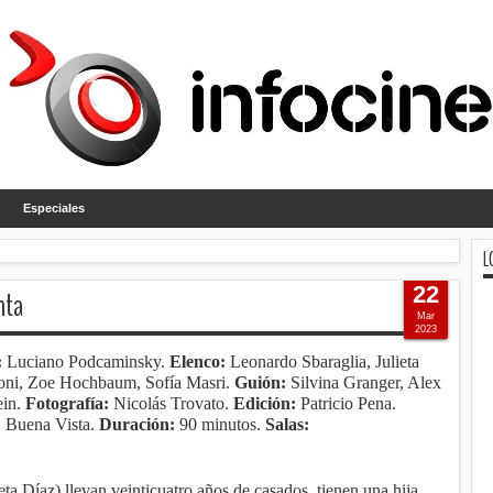
Especiales
L
22
nta
Mar
2023
:
Luciano Podcaminsky.
Elenco:
Leonardo Sbaraglia, Julieta
poni, Zoe Hochbaum, Sofía Masri.
Guión:
Silvina Granger, Alex
ein
.
Fotografía:
Nicolás Trovato.
Edición:
Patricio Pena
.
:
Buena Vista.
Duración:
90 minutos.
Salas:
ta Díaz) llevan veinticuatro años de casados, tienen una hija