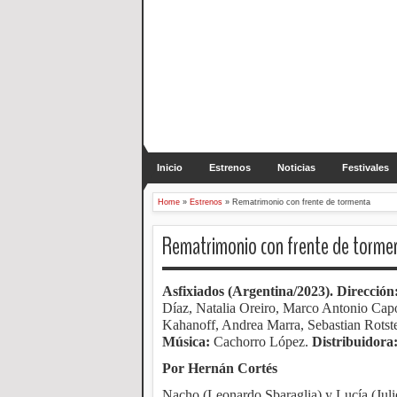
Inicio
Estrenos
Noticias
Festivales
Home
»
Estrenos
»
Rematrimonio con frente de tormenta
Rematrimonio con frente de torme
Asfixiados (Argentina/2023).
Dirección
Díaz, Natalia Oreiro, Marco Antonio Ca
Kahanoff, Andrea Marra, Sebastian Rotst
Música:
Cachorro López.
Distribuidora
Por Hernán Cortés
Nacho
(Leonardo Sbaraglia) y Lucía (Julie