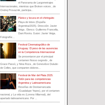
el Panorama de Largometrajes
Internacionales, mientras que Broken voices , de
Ondrej Provaznik, participa...
Pánico y locura en el chiringuito
Playa de lobos (España-
Argentina/2025). Dirección: Javier
Veiga . Elenco: Guillermo Francella,
Dani Rovira. Guion: Javier Veiga.
Fotografía:...
Festival Cinematogràfico de
Uruguay: El peso de las ausencias
en la Competencia Internacional
Se presentaron por el principal
certamen Nosso segredo , de
Grace Passò, y Nina Roza , de Geneviève Dulude-
de Celles, que comparten dolores...
Festival de Mar del Plata 2025:
Telón para las competencias
Argentina y Latinoamericana
Reseñas de Desbarrancada
(Guadalupe Yepes), por el certamen
nacional, y La vida es (Lorena Villarreal), del
apartado latinoamericano. Por ...