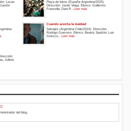
ión: Lucas
Playa de lobos (España-Argentina/2025).
 Gastón
Dirección: Javier Veiga. Elenco: Guillermo
Francella, Dani R...
Leer más
Cuando acecha la maldad
rgentina-
Salvajes (Argentina-Chile/2024). Dirección:
Rodrigo Guerrero. Elenco: Beatriz Spelzini, Luis
s
Gnecco,...
Leer más
Dirección:
au, Julieta
22
inistrador del blog.