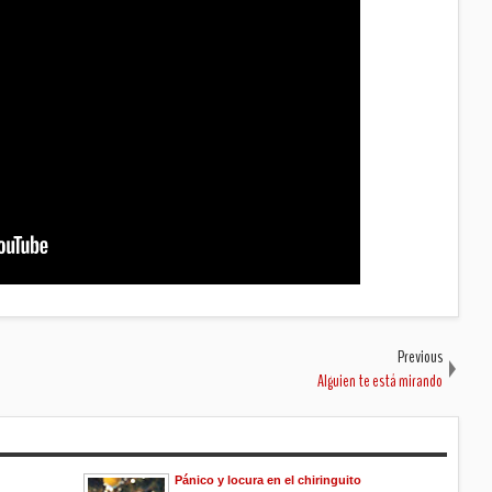
Previous
Alguien te está mirando
Pánico y locura en el chiringuito