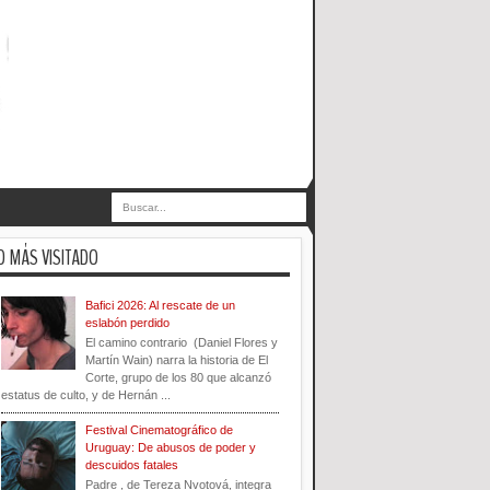
O MÁS VISITADO
Bafici 2026: Al rescate de un
eslabón perdido
El camino contrario (Daniel Flores y
Martín Wain) narra la historia de El
Corte, grupo de los 80 que alcanzó
estatus de culto, y de Hernán ...
Festival Cinematográfico de
Uruguay: De abusos de poder y
descuidos fatales
Padre , de Tereza Nvotová, integra