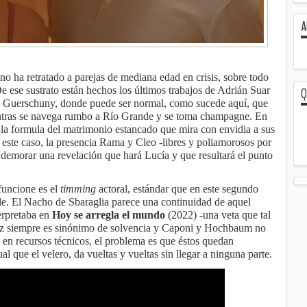
A
no ha retratado a parejas de mediana edad en crisis, sobre todo
Q
 ese sustrato están hechos los últimos trabajos de Adrián Suar
n Guerschuny, donde puede ser normal, como sucede aquí, que
entras se navega rumbo a Río Grande y se toma champagne. En
la formula del matrimonio estancado que mira con envidia a sus
este caso, la presencia Rama y Cleo -libres y poliamorosos por
 demorar una revelación que hará Lucía y que resultará el punto
funcione es el
timming
actoral, estándar que en este segundo
e. El Nacho de Sbaraglia parece una continuidad de aquel
erpretaba en
Hoy se arregla el mundo
(2022) -una veta que tal
íaz siempre es sinónimo de solvencia y Caponi y Hochbaum no
en recursos técnicos, el problema es que éstos quedan
l que el velero, da vueltas y vueltas sin llegar a ninguna parte.