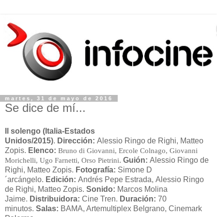
martes, 31 de mayo de 2016
Se dice de mí...
Il solengo (Italia-Estados
Unidos/2015)
.
Dirección:
Alessio Ringo de Righi, Matteo
Zopis.
Elenco:
Bruno di Giovanni, Ercole Colnago, Giovanni
.
Guión:
Alessio Ringo de
Morichelli, Ugo Farnetti, Orso Pietrini
Righi, Matteo Zopis.
Fotografía:
Simone D
´arcángelo.
Edición:
Andrés Pepe Estrada, Alessio Ringo
de Righi, Matteo Zopis.
Sonido:
Marcos Molina
Jaime.
Distribuidora:
Cine Tren.
Duración:
70
minutos.
Salas:
BAMA, Artemultiplex Belgrano, Cinemark