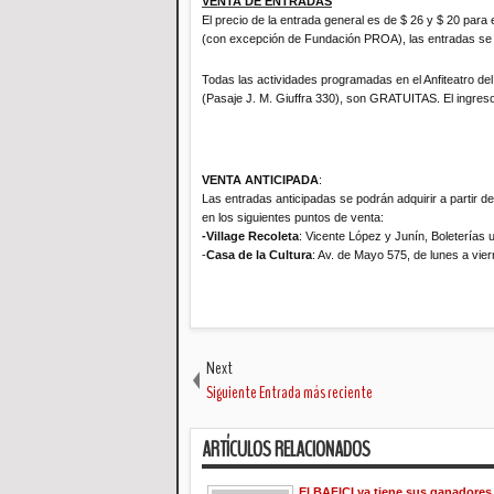
VENTA DE ENTRADAS
El precio de la entrada general es de $ 26 y $ 20 para
(con excepción de Fundación PROA), las entradas se ve
Todas las actividades programadas en el Anfiteatro de
(Pasaje J. M. Giuffra 330), son GRATUITAS. El ingreso
VENTA ANTICIPADA
:
Las entradas anticipadas se podrán adquirir a partir de
en los siguientes puntos de venta:
-Village Recoleta
: Vicente López y Junín, Boleterías
-
Casa de la Cultura
: Av. de Mayo 575, de lunes a vie
Next
Siguiente Entrada más reciente
ARTÍCULOS RELACIONADOS
El BAFICI ya tiene sus ganadores