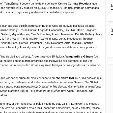
ibre”. También será sede y punto de encuentro el
Centro Cultural Recoleta
, que
A
on entrada libre y gratuita en la Sala Cronopios, y una rica oferta de actividades
ales, muestras gráficas y audiovisuales en distintos espacios.
ltar que esta edición estrena en Buenos Aires las nuevas películas de Júlio
Q
Mariano Cohn y Gastón Duprat, Edgardo Cozarinsky, Lav Diaz, Heinz Emigholz,
uc Godard, Miguel Gomes, Cao Guimarães, Frank Henenlotter, Danièle Huillet y Jean-
oza, Raya Martin, Takashi Miike, Tsai Ming-liang, Lukas Moodysson, Rodrigo
, Ventura Pons, Corneliu Porumboiu, Kelly Reichardt, Alain Resnais, Santiago
James Toback y Ti West, entre otros grandes nombres del cine contemporáneo.
films de distintos países),
Argentina
(con 15 títulos)
, Vanguardia y Género
(con
to
, no sólo con un nutrido programa que incluye los pre-estrenos exclusivos
ás con una retrospectiva de los exquisitos trabajos de los legendarios estudios de
á que ver con el cruce del cine y el deporte en
“Sportivo BAFICI”
, una sección que
ørgen Leth, pero además tendrá desde novedades como
Head Games: The Global
 se verá su obra maestra
Hoop Dreams
) o
The Second Game
(la flamante película
(José Martínez Suárez),
El campo de los sueños
(Phil Alden Robinson),
The
ston).
usto empezar por mencionar al país invitado de este 16 BAFICI,
Israel
, y la muestra
 Suerte de Leonardo Favio israelí, Zohar fue comediante, actor y director, realizó
 en los sesenta y los setenta para abandonar el cine en los ochenta y dedicarse de