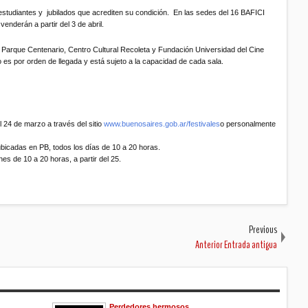
 estudiantes y jubilados que acrediten su condición. En las sedes del 16 BAFICI
nderán a partir del 3 de abril.
l Parque Centenario, Centro Cultural Recoleta y Fundación Universidad del Cine
 es por orden de llegada y está sujeto a la capacidad de cada sala.
l 24 de marzo a través del sitio
www.buenosaires.gob.ar/festivales
o personalmente
 ubicadas en PB, todos los días de
10 a
20 horas.
rnes de
10 a
20 horas, a partir del 25.
Previous
Anterior Entrada antigua
Perdedores hermosos