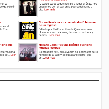
eron a
“Cuando parecía que nos iba a llegar el éxito, nos
sexta edición
quedamos con el pan en la puerta del horno”,
dic...
Leer más
o
"La vuelta al cine en cuarenta días", bitácora
de un regreso
sí es el
 de The
Editado por Paidós, el libro de Quintín repasa
aleatoriamente películas, directores, actores y
demás...
Leer más
o" cine que
Mariano Cohn: "Es una película que tiene
muchas lecturas"
internacional
Se presentó 4x4, el nuevo film del codirector de El
nte se ...
Leer
hombre de al lado y El ciudadano ilustre, que
ac...
Leer más