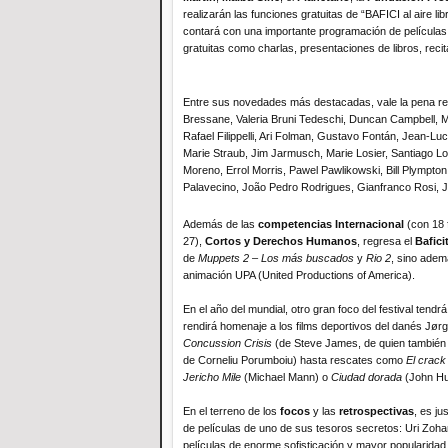
realizarán las funciones gratuitas de “BAFICI al aire l
contará con una importante programación de películas c
gratuitas como charlas, presentaciones de libros, recit
Entre sus novedades más destacadas, vale la pena resa
Bressane, Valeria Bruni Tedeschi, Duncan Campbell, 
Rafael Filippelli, Ari Folman, Gustavo Fontán, Jean-L
Marie Straub, Jim Jarmusch, Marie Losier, Santiago L
Moreno, Errol Morris, Pawel Pawlikowski, Bill Plympton
Palavecino, João Pedro Rodrigues, Gianfranco Rosi, 
Además de las
competencias Internacional
(con 18 
27),
Cortos y Derechos Humanos
, regresa el
Bafici
de
Muppets 2 – Los más buscados
y
Rio 2
, sino adem
animación UPA (United Productions of America).
En el año del mundial, otro gran foco del festival tendr
rendirá homenaje a los films deportivos del danés J
Concussion Crisis
(de Steve James, de quien también
de Corneliu Porumboiu) hasta rescates como
El crack
Jericho Mile
(Michael Mann) o
Ciudad dorada
(John Hu
En el terreno de los
focos
y las
retrospectivas
, es j
de películas de uno de sus tesoros secretos: Uri Zohar.
películas de enorme sofisticación y mayor popularidad