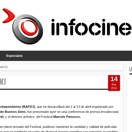
Especiales
L
 BAFICI
14
ICI
Mar
2014
 Independiente (BAFICI)
, que se desarrollará del 2 al 13 de abril organizado
por
d de Buenos Aires
, fue presentado ayer en una conferencia de prensa encabezada
di
, y el director artístico
del Festival
Marcelo Panozzo.
ó en pleno armado del Festival, pudimos mantener la cantidad y calidad de películas
ilms que se exhibirán en salas de diversos barrios porteños con entradas accesibles,