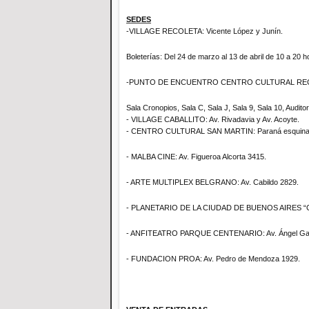
SEDES
-VILLAGE RECOLETA: Vicente López y Junín.
Boleterías: Del 24 de marzo al 13 de abril de
10 a
20 ho
-PUNTO DE ENCUENTRO CENTRO CULTURAL RECOL
Sala Cronopios, Sala C, Sala J, Sala 9, Sala 10, Auditori
- VILLAGE CABALLITO: Av. Rivadavia y Av. Acoyte.
- CENTRO CULTURAL SAN MARTIN: Paraná esquina 
- MALBA CINE: Av. Figueroa Alcorta 3415.
- ARTE MULTIPLEX BELGRANO: Av. Cabildo 2829.
- PLANETARIO DE LA CIUDAD DE BUENOS AIRES “GALI
- ANFITEATRO PARQUE CENTENARIO: Av. Ángel Gallard
- FUNDACION PROA: Av. Pedro de Mendoza 1929.