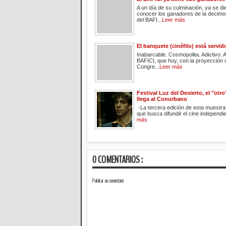
A un día de su culminación, ya se di
conocer los ganadores de la decimo
del BAFI...
Leer más
El banquete (cinéfilo) está servid
Inabarcable. Cosmopolita. Adictivo. A
BAFICI, que hoy, con la proyección
Congre...
Leer más
Festival Luz del Desierto, el "otr
llega al Conurbano
-La tercera edición de esta muestra 
que busca difundir el cine independie
más
0 COMENTARIOS :
Publicar un comentario