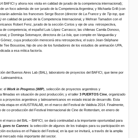
4 BAFICI y ahora nos visita en calidad de jurado de la competencia internacional);
 de un foco además de ser jurado de la Competencia Argentina; y Michaela Grill (con
Estarán además los franceses Serge Bozon (director de
La France
y de
Tip top,
que
a
)
en calidad de jurado de la Competencia Internacional, y Mehran Tamadon con el
ricanos Robert Fenz, jurado de la sección Cortos y eje de una retrospectiva,
uera de competencia; el español Luis López Carrasco; las chilenas Camila Donoso,
onal, y Dominga Sotomayor, directora de
La Isla
, que compite en Vanguardia y
o Gómez, cuya producción merecerá otra retrospectiva; el suizo Jean-Stéphane
e Tee Bosustow, hijo de uno de los fundadores de los estudios de animación UPA,
dicada a esa mítica factoría.
dición del Buenos Aires Lab (BAL), laboratorio de proyectos del BAFICI, que tiene por
n Latinoamérica.
e: el
Work in Progress (WIP
), selección de proyectos argentinos y
a filmadas en situación de post producción; y el taller
3 PUERTOS Cine
, organizado
o a proyectos argentinos y latinoamericanos en estado inicial de desarrollo. Esta
nda etapa en el AUSTRALAB, en el marco del Festival de Valdivia 2014. Finalmente,
 de co-producción del Festival Internacional de Cine de Rotterdam, en enero de
n el marco del BAL – BAFICI, se dará continuidad a la importante oportunidad para
L goes to Cannes
: la selección de algunos de los trabajos para su participación en
 exclusiva en el Palacio del Festival, en la que se invitará, a través de la amplia
e al mercado más importante del sector.