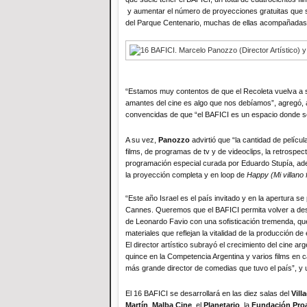
y aumentar el número de proyecciones gratuitas que se r
del Parque Centenario, muchas de ellas acompañadas 
“Estamos muy contentos de que el Recoleta vuelva a se
amantes del cine es algo que nos debíamos”, agregó, 
convencidas de que “el BAFICI es un espacio donde se
A su vez,
Panozzo
advirtió que “la cantidad de pelíc
films, de programas de tv y de videoclips, la retrospe
programación especial curada por Eduardo Stupía, ade
la proyección completa y en loop de
Happy (Mi villano f
“Este año Israel es el país invitado y en la apertura se
Cannes. Queremos que el BAFICI permita volver a descu
de Leonardo Favio con una sofisticación tremenda, qu
materiales que reflejan la vitalidad de la producción d
El director artístico subrayó el crecimiento del cine ar
quince en la Competencia Argentina y varios films en c
más grande director de comedias que tuvo el país”, y un
El 16 BAFICI se desarrollará en las
diez salas del
Vill
Martín
,
Malba Cine
, el
Planetario
, la
Fundación Pro