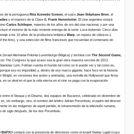
jos de la portuguesa
Rita Azevedo Gomes
, el suizo
Jean-Stéphane Bron
, el
arães
y el maestro de la Clase B,
Frank Henenlotter
. El cine argentino estará
simo
Carlos Schlieper
, maestro de los años de oro del cine nacional, y por una
ncluye el estreno de la más reciente entrega de la serie:
Loca bohemia. Cinco días
naje a los 10 años de la productora británica
Warp
, un repaso de clásicos y
e of the Arts), y una selección de films franceses que recuerdan el centenario de
n
(Israel-Alemania-Polonia-Luxemburgo-Bélgica) y termina con
The Second Game
,
con
The Congress
la que acaso sea la gran obra maestra secreta de 2013.
 Stanislav Lem, Folman cuenta el mundo tal como se lo puede ver y tal como es,
porque eso es imposible) y, dentro de ese marco gigante, hace foco en la historia
 Wright, en versiones live action y animada), una estrella de Hollywood que firma
a, en un
deal
en el que la vida eterna en el cine se paga con la evaporación
tido entre el Steaua y el Dinamo, dos equipos de Bucarest, celebrado en diciembre de
s, sin embargo, otro, el nombre del árbitro: Adrian Porumboiu, el padre del director
ente en las imágenes de aquel partido, la retransmisión de la televisión rumana,
to de siglo después, de los dos Porumboiu.
el
BAFICI
contará con la presencia de directores como el israelí Nadav Lapid (cuyo