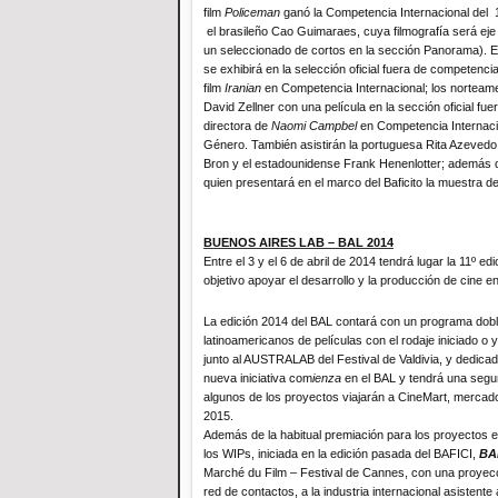
film
Policeman
ganó la Competencia Internacional del 1
el brasileño Cao Guimaraes, cuya filmografía será eje
un seleccionado de cortos en la sección Panorama). 
se exhibirá en la selección oficial fuera de competenci
film
Iranian
en Competencia Internacional; los norteame
David Zellner con una película en la sección oficial f
directora de
Naomi Campbel
en Competencia Internaci
Género. También asistirán la portuguesa Rita Azeved
Bron y el estadounidense Frank Henenlotter; además d
quien presentará en el marco del Baficito la muestra de
BUENOS AIRES LAB – BAL 2014
Entre el 3 y el 6 de abril de 2014 tendrá lugar la 11º e
objetivo apoyar el desarrollo y la producción de cine e
La edición 2014 del BAL contará con un programa dobl
latinoamericanos de películas con el rodaje iniciado o y
junto al AUSTRALAB del Festival de Valdivia, y dedicad
nueva iniciativa com
ienza
en el BAL y tendrá una segu
algunos de los proyectos viajarán a CineMart, mercado
2015.
Además de la habitual premiación para los proyectos e
los WIPs, iniciada en la edición pasada del BAFICI,
BA
Marché du Film – Festival de Cannes, con una proyección
red de contactos, a la industria internacional asistent