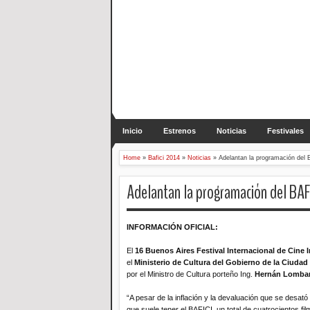
Inicio
Estrenos
Noticias
Festivales
Home
»
Bafici 2014
»
Noticias
»
Adelantan la programación del
Adelantan la programación del BAF
INFORMACIÓN OFICIAL:
El
16 Buenos Aires Festival Internacional de Cine
el
Ministerio de Cultura del Gobierno de la Ciuda
por el Ministro de Cultura porteño Ing.
Hernán Lombar
“A pesar de la inflación y la devaluación que se desat
que suele tener el BAFICI, un total de cuatrocientos f