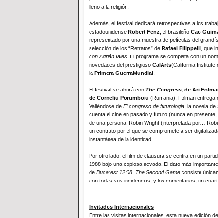
lleno a la religión.
Además, el festival dedicará retrospectivas a los traba
estadounidense
Robert Fenz
, el brasileño
Cao Guim
representado por una muestra de películas del grandí
selección de los “Retratos” de
Rafael Filippelli
, que i
con Adrián Iaies
. El programa se completa con un home
novedades del prestigioso
CalArts
(California Institut
la
Primera GuerraMundial
.
El festival se abrirá con
The Congress
, de Ari Folma
de Corneliu Porumboiu
(Rumania). Folman entrega 
Valiéndose de
El congreso de futurologia
, la novela de
cuenta el cine en pasado y futuro (nunca en presente, 
de una persona, Robin Wright (interpretada por… Robin
un contrato por el que se compromete a ser digitalizad
instantánea de la identidad.
Por otro lado, el film de clausura se centra en un par
1988 bajo una copiosa nevada. El dato más importante e
de
Bucarest 12:08
.
The Second Game
consiste únicam
con todas sus incidencias, y los comentarios, un cuar
Invitados Internacionales
Entre las visitas internacionales, esta nueva edición d