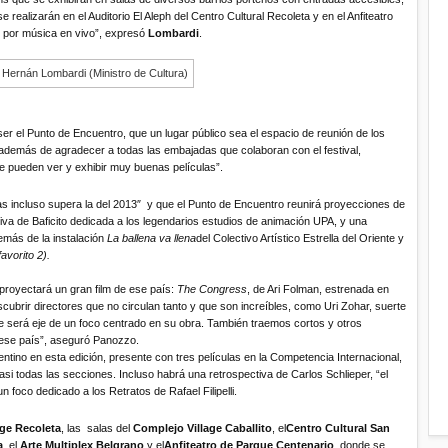
ealizarán en el Auditorio El Aleph del Centro Cultural Recoleta y en el Anfiteatro
por música en vivo”, expresó
Lombardi
.
r el Punto de Encuentro, que un lugar público sea el espacio de reunión de los
además de agradecer a todas las embajadas que colaboran con el festival,
 pueden ver y exhibir muy buenas películas”.
ulas incluso supera la del 2013″ y que el Punto de Encuentro reunirá proyecciones de
ctiva de Baficito dedicada a los legendarios estudios de animación UPA, y una
más de la instalación
La ballena va
llena
del Colectivo Artístico Estrella del Oriente y
avorito 2).
 proyectará un gran film de ese país:
The Congress
, de Ari Folman, estrenada en
brir directores que no circulan tanto y que son increíbles, como Uri Zohar, suerte
e será eje de un foco centrado en su obra. También traemos cortos y otros
e ese país”, aseguró Panozzo.
gentino en esta edición, presente con tres películas en la Competencia Internacional,
asi todas las secciones. Incluso habrá una retrospectiva de Carlos Schlieper, “el
 foco dedicado a los Retratos de Rafael Filipelli.
age Recoleta
, las
salas del
Complejo Village Caballito
, el
Centro Cultural San
a
, el
Arte Multiplex Belgrano
y el
Anfiteatro de Parque Centenario
, donde se