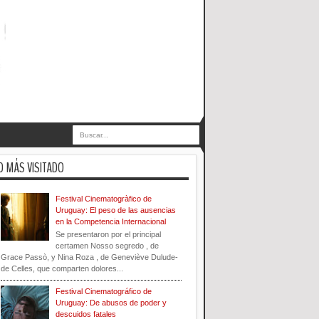
O MÁS VISITADO
Festival Cinematogràfico de
Uruguay: El peso de las ausencias
en la Competencia Internacional
Se presentaron por el principal
certamen Nosso segredo , de
Grace Passò, y Nina Roza , de Geneviève Dulude-
de Celles, que comparten dolores...
Festival Cinematográfico de
Uruguay: De abusos de poder y
descuidos fatales