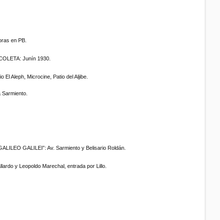
ras en PB.
ETA: Junín 1930.
o El Aleph, Microcine, Patio del Aljibe.
Sarmiento.
LEO GALILEI”: Av. Sarmiento y Belisario Roldán.
o y Leopoldo Marechal, entrada por Lillo.