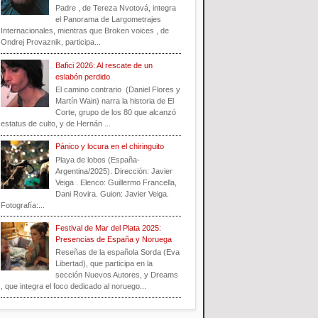
Padre , de Tereza Nvotová, integra
el Panorama de Largometrajes
Internacionales, mientras que Broken voices , de
Ondrej Provaznik, participa...
Bafici 2026: Al rescate de un
eslabón perdido
El camino contrario (Daniel Flores y
Martín Wain) narra la historia de El
Corte, grupo de los 80 que alcanzó
estatus de culto, y de Hernán ...
Pánico y locura en el chiringuito
Playa de lobos (España-
Argentina/2025). Dirección: Javier
Veiga . Elenco: Guillermo Francella,
Dani Rovira. Guion: Javier Veiga.
Fotografía:...
Festival de Mar del Plata 2025:
Presencias de España y Noruega
Reseñas de la española Sorda (Eva
Libertad), que participa en la
sección Nuevos Autores, y Dreams
, que integra el foco dedicado al noruego...