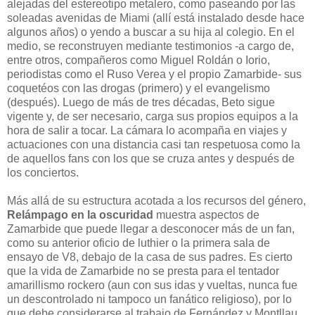
alejadas del estereotipo metalero, como paseando por las
soleadas avenidas de Miami (allí está instalado desde hace
algunos años) o yendo a buscar a su hija al colegio. En el
medio, se reconstruyen mediante testimonios -a cargo de,
entre otros, compañeros como Miguel Roldán o Iorio,
periodistas como el Ruso Verea y el propio Zamarbide- sus
coquetéos con las drogas (primero) y el evangelismo
(después). Luego de más de tres décadas, Beto sigue
vigente y, de ser necesario, carga sus propios equipos a la
hora de salir a tocar. La cámara lo acompaña en viajes y
actuaciones con una distancia casi tan respetuosa como la
de aquellos fans con los que se cruza antes y después de
los conciertos.
Más allá de su estructura acotada a los recursos del género,
Relámpago en la oscuridad
muestra aspectos de
Zamarbide que puede llegar a desconocer más de un fan,
como su anterior oficio de luthier o la primera sala de
ensayo de V8, debajo de la casa de sus padres. Es cierto
que la vida de Zamarbide no se presta para el tentador
amarillismo rockero (aun con sus idas y vueltas, nunca fue
un descontrolado ni tampoco un fanático religioso), por lo
que debe considerarse al trabajo de Fernández y Montllau