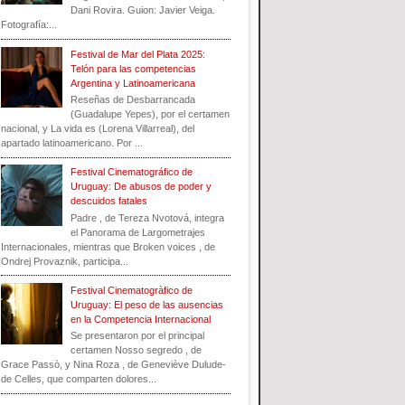
Dani Rovira. Guion: Javier Veiga.
Fotografía:...
Festival de Mar del Plata 2025:
Telón para las competencias
Argentina y Latinoamericana
Reseñas de Desbarrancada
(Guadalupe Yepes), por el certamen
nacional, y La vida es (Lorena Villarreal), del
apartado latinoamericano. Por ...
Festival Cinematográfico de
Uruguay: De abusos de poder y
descuidos fatales
Padre , de Tereza Nvotová, integra
el Panorama de Largometrajes
Internacionales, mientras que Broken voices , de
Ondrej Provaznik, participa...
Festival Cinematogràfico de
Uruguay: El peso de las ausencias
en la Competencia Internacional
Se presentaron por el principal
certamen Nosso segredo , de
Grace Passò, y Nina Roza , de Geneviève Dulude-
de Celles, que comparten dolores...