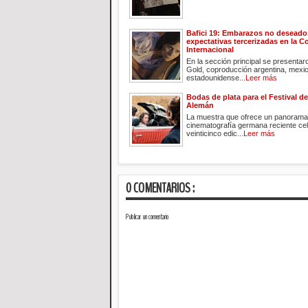
Bafici 19: Embarazos no deseado
expectativas tercerizadas en la 
Internacional
En la sección principal se presenta
Gold, coproducción argentina, mexi
estadounidense...
Leer más
Bodas de plata para el Festival d
Alemán
La muestra que ofrece un panorama 
cinematografía germana reciente ce
veinticinco edic...
Leer más
0 COMENTARIOS :
Publicar un comentario