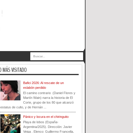
O MÁS VISITADO
Bafici 2026: Al rescate de un
eslabón perdido
El camino contrario (Daniel Flores y
Martín Wain) narra la historia de El
Corte, grupo de los 80 que alcanzó
estatus de culto, y de Hernán ...
Pánico y locura en el chiringuito
Playa de lobos (España-
Argentina/2025). Dirección: Javier
Veiga . Elenco: Guillermo Francella,