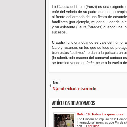
La Claudia del título (Fonzi) es una exigente
café del velorio de su padre que por su pro
al frente del armado de una fiesta de casami
familiares (por ejemplo, mudar el lugar de la
y su asistente (Laura Paredes) cuando una in
sucesos.
Claudia
funciona cuando se vale del humor abs
Caro y recursos en los que se luce su protago
bien estos "aditivos" le dan a la película un
(la ralentizada escena del carnaval carioca e
se termina yendo en
fade
, pese a la vuelta de
Next
Siguiente Entrada más reciente
ARTÍCULOS RELACIONADOS
Bafici 19: Todos los ganadores
The Unicorn se impuso en la Compe
Internacional, mientras que Fin de s
con ...
Leer más