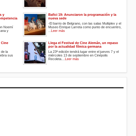
s y
Bafici 19: Anunciaron la programación y la
Competencia
nueva sede
-El barrio de Belgrano, con las salas Multiplex y el
ron Noemí
Museo Enrique Larreta como punto de encuentro,
cana y
...
Leer más
e Cine
Llega el Festival de Cine Alemán, un repaso
por la actualidad fílmica germana
de la
La 23ª edición tendrá lugar entre el jueves 7 y el
lebra sus
miércoles 13 de septiembre en Cinépolis
Recoleta....
Leer más