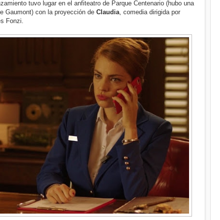
anzamiento tuvo lugar en el anfiteatro de Parque Centenario (hubo una
ine Gaumont) con la proyección de
Claudia
, comedia dirigida por
s Fonzi.