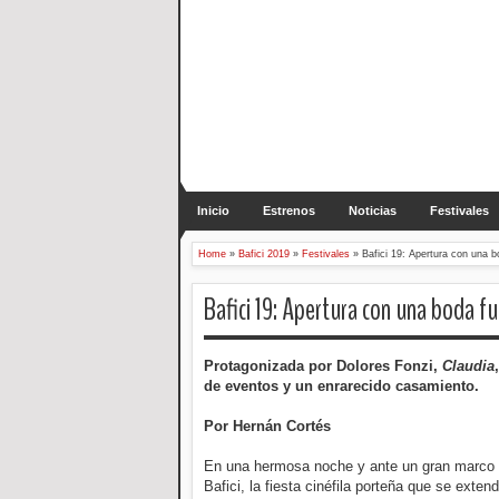
Inicio
Estrenos
Noticias
Festivales
Home
»
Bafici 2019
»
Festivales
»
Bafici 19: Apertura con una 
Bafici 19: Apertura con una boda f
Protagonizada por Dolores Fonzi,
Claudia
de eventos y un enrarecido casamiento.
Por Hernán Cortés
En una hermosa noche y ante un gran marco 
Bafici, la fiesta cinéfila porteña que se ext