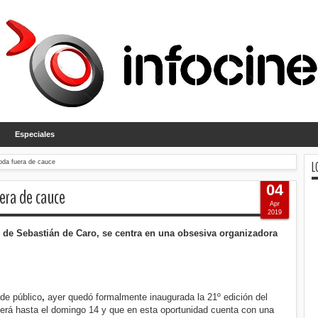
Especiales
L
boda fuera de cauce
04
uera de cauce
Apr
2019
, de Sebastián de Caro, se centra en una obsesiva organizadora
de público
,
ayer quedó formalmente inaugurada la 21º edición del
enderá hasta el domingo 14 y que en esta oportunidad cuenta con una