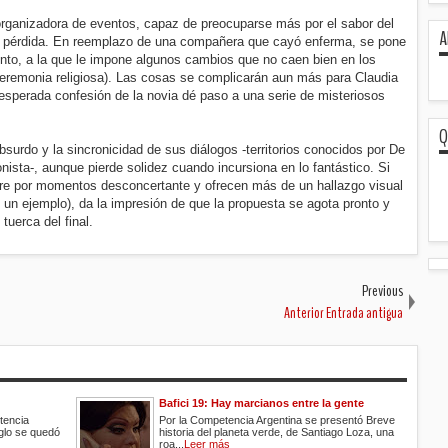
 organizadora de eventos, capaz de preocuparse más por el sabor del
A
pia pérdida. En reemplazo de una compañera que cayó enferma, se pone
ento, a la que le impone algunos cambios que no caen bien en los
 ceremonia religiosa). Las cosas se complicarán aun más para Claudia
esperada confesión de la novia dé paso a una serie de misteriosos
Q
urdo y la sincronicidad de sus diálogos -territorios conocidos por De
nista-, aunque pierde solidez cuando incursiona en lo fantástico. Si
 aire por momentos desconcertante y ofrecen más de un hallazgo visual
s un ejemplo), da la impresión de que la propuesta se agota pronto y
 tuerca del final.
Previous
Anterior Entrada antigua
Bafici 19: Hay marcianos entre la gente
tencia
Por la Competencia Argentina se presentó Breve
iglo se quedó
historia del planeta verde, de Santiago Loza, una
roa...
Leer más