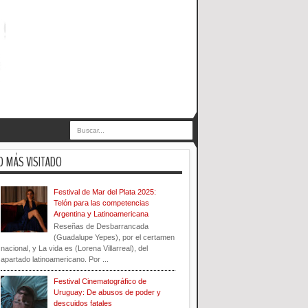
O MÁS VISITADO
Festival de Mar del Plata 2025:
Telón para las competencias
Argentina y Latinoamericana
Reseñas de Desbarrancada
(Guadalupe Yepes), por el certamen
nacional, y La vida es (Lorena Villarreal), del
apartado latinoamericano. Por ...
Festival Cinematográfico de
Uruguay: De abusos de poder y
descuidos fatales