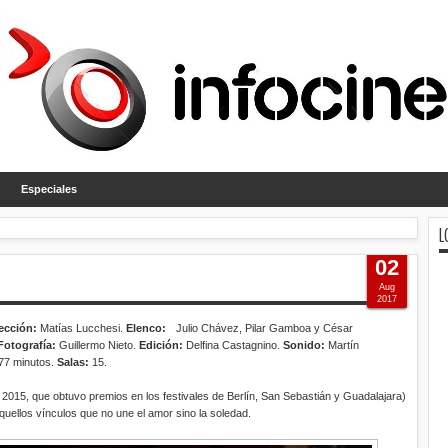
Especiales
L
02
Aug
2017
ección:
Matías Lucchesi.
Elenco:
Julio Chávez, Pilar Gamboa y César
otografía:
Guillermo Nieto.
Edición:
Delfina Castagnino.
Sonido:
Martín
77 minutos.
Salas:
15.
e 2015, que obtuvo premios en los festivales de Berlín, San Sebastián y Guadalajara)
quellos vínculos que no une el amor sino la soledad.