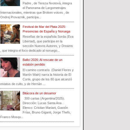
Padre , de Tereza Nvotová, integra
el Panorama de Largometrajes
Internacionales, mientras que Broken voices , de
Ondrej Provaznik, participa...
Festival de Mar del Plata 2025:
Presencias de España y Noruega
Reseñas de la española Sorda (Eva
Libertad), que participa en la
sección Nuevos Autores, y Dreams
, que integra el foco dedicado al noruego...
Bafici 2026: Al rescate de un
eslabón perdido
El camino contrario (Daniel Flores y
Martín Wain) narra la historia de El
Corte, grupo de los 80 que alcanzó
estatus de culto, y de Hernán ...
Bitácora de un desamor
300 cartas (Argentina/2025).
Dirección: Lucas Santa Ana .
Elenco: Cristian Mariani, Gastón
Frías, Bruno Giganti, Jorge Thefs,
Franco Mosqu...