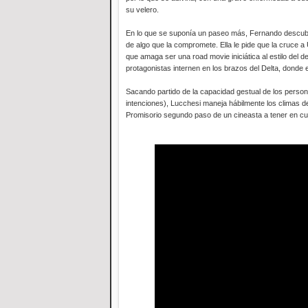
su velero.
En lo que se suponía un paseo más, Fernando descub
de algo que la compromete. Ella le pide que la cruce a
que amaga ser una road movie iniciática al estilo del
protagonistas internen en los brazos del Delta, donde 
Sacando partido de la capacidad gestual de los pers
intenciones), Lucchesi maneja hábilmente los climas de
Promisorio segundo paso de un cineasta a tener en cu