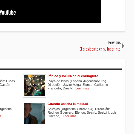
Previous
El presidente en su laberinto
Pánico y locura en el chiringuito
ión: Lucas
Playa de lobos (España-Argentina/2025).
 Gastón
Dirección: Javier Veiga. Elenco: Guillermo
Francella, Dani R...
Leer más
Cuando acecha la maldad
rgentina-
Salvajes (Argentina-Chile/2024). Dirección:
Rodrigo Guerrero. Elenco: Beatriz Spelzini, Luis
s
Gnecco,...
Leer más