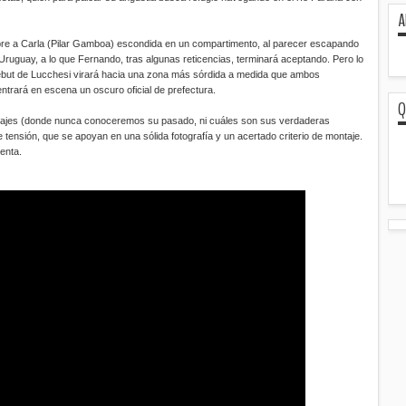
A
re a Carla (Pilar Gamboa) escondida en un compartimento, al parecer escapando
 Uruguay, a lo que Fernando, tras algunas reticencias, terminará aceptando. Pero lo
 debut de Lucchesi virará hacia una zona más sórdida a medida que ambos
entrará en escena un oscuro oficial de prefectura.
Q
onajes (donde nunca conoceremos su pasado, ni cuáles son sus verdaderas
 tensión, que se apoyan en una sólida fotografía y un acertado criterio de montaje.
enta.