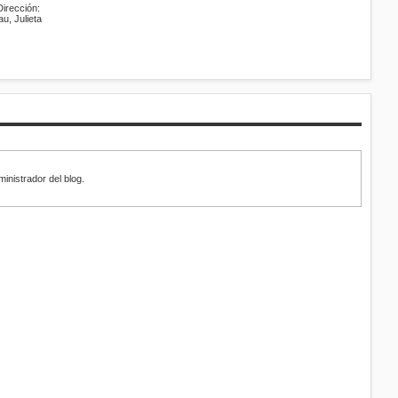
Dirección:
au, Julieta
inistrador del blog.