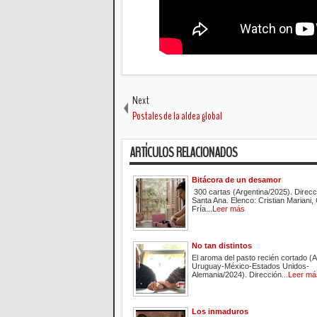
Next
Postales de la aldea global
ARTÍCULOS RELACIONADOS
Bitácora de un desamor
300 cartas (Argentina/2025). Direcc
Santa Ana. Elenco: Cristian Mariani,
Fría...
Leer más
No tan distintos
El aroma del pasto recién cortado (A
Uruguay-México-Estados Unidos-
Alemania/2024). Dirección...
Leer má
Los inmaduros