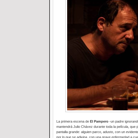
La primera escena de
El Pampero
-un padre ignorando
mantendrá Julio Chávez durante toda la película, que 
pantalla grande: alguien parco, adusto, con un evident
por lo que se adivina, con una grave enfermedad a cue