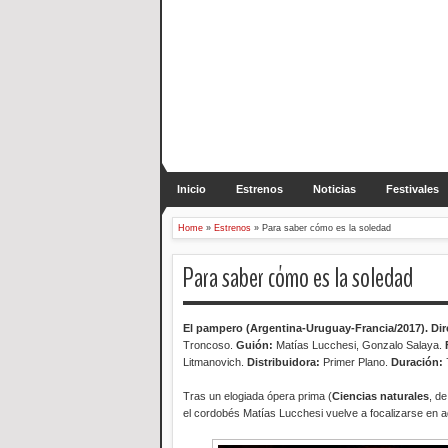
Inicio
Estrenos
Noticias
Festivales
Home
»
Estrenos
»
Para saber cómo es la soledad
Para saber cómo es la soledad
El pampero
(Argentina-Uruguay-Francia/2017). Dir
Troncoso.
Guión:
Matías Lucchesi, Gonzalo Salaya.
F
Litmanovich.
Distribuidora
:
Primer Plano.
Duración:
Tras un elogiada ópera prima (
Ciencias naturales
, d
el cordobés Matías Lucchesi vuelve a focalizarse en a