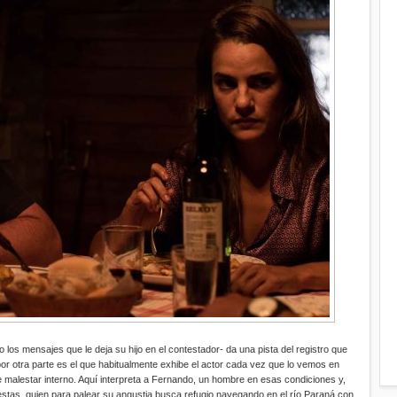
 los mensajes que le deja su hijo en el contestador-
da una pista del registro que
por otra parte es el que habitualmente exhibe el actor cada vez que lo vemos en
e malestar interno. Aquí interpreta a Fernando, un hombre en esas condiciones y,
stas, quien para palear su angustia busca refugio navegando en el río Paraná con