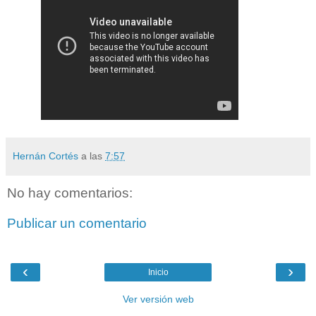
Hernán Cortés
a las
7:57
No hay comentarios:
Publicar un comentario
‹
›
Inicio
Ver versión web