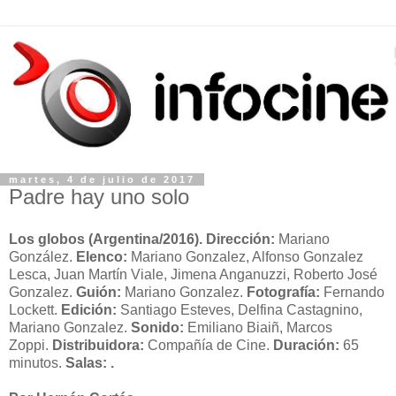
martes, 4 de julio de 2017
Padre hay uno solo
Los globos
(Argentina/2016). Dirección:
Mariano
González.
Elenco:
Mariano Gonzalez, Alfonso Gonzalez
Lesca, Juan Martín Viale, Jimena Anganuzzi, Roberto José
Gonzalez.
Guión:
Mariano Gonzalez.
Fotografía:
Fernando
Lockett.
Edición:
Santiago Esteves, Delfina Castagnino,
Mariano Gonzalez.
Sonido:
Emiliano Biaiñ, Marcos
Zoppi.
Distribuidora
:
Compañía de Cine.
Duración:
65
minutos.
Salas: .