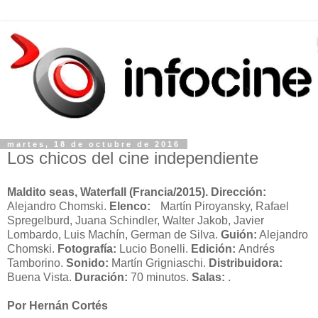
martes, 18 de octubre de 2016
Los chicos del cine independiente
Maldito seas, Waterfall
(Francia/2015). Dirección:
Alejandro Chomski.
Elenco:
Martín Piroyansky, Rafael
Spregelburd, Juana Schindler, Walter Jakob, Javier
Lombardo, Luis Machín, German de Silva.
Guión:
Alejandro
Chomski.
Fotografía:
Lucio Bonelli.
Edición:
Andrés
Tamborino.
Sonido:
Martín Grigniaschi.
Distribuidora:
Buena Vista.
Duración:
70 minutos.
Salas:
.
Por Hernán Cortés