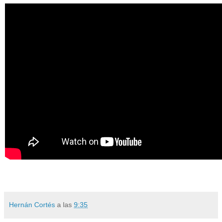
Hernán Cortés
a las
9:35