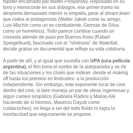
hipster encarnado por Martín Piroyansky. Reposado en su
tono y monocorde en sus diálogos, ese primer tramo no
despierta demasiado interés ni empatía, pese al
dream team
que rodea al protagonista (Walter Jakob como su amigo,
Luis Machín como un ex combatiente, German de Silva
como un homeless). Todo parece cambiar cuando un
cineasta alemán de paso por Buenos Aires (Rafael
Spregelburd), fascinado con el "nihilismo" de Waterfall,
decide grabar un documental que refleje su vida cotidiana.
A partir de allí, y al igual que sucedía con
UPA (una película
argentina)
, el film toma el rumbo de la autoparodia y se ríe
de las situaciones y los clisés que rodean -desde el making
off hasta los premios en festivales- a la producción
independiente. Sin embargo, este exponente local de cine
dentro del cine, si bien maneja un par de ideas ingeniosas y
algún cameo simpático (Gabriela Rádice y Matías Alé
haciendo de sí mismos, Mauricio Dayub como
cuidacoches), no llega a ser del todo fluído ni logra la
mordacidad que seguramente se propone.