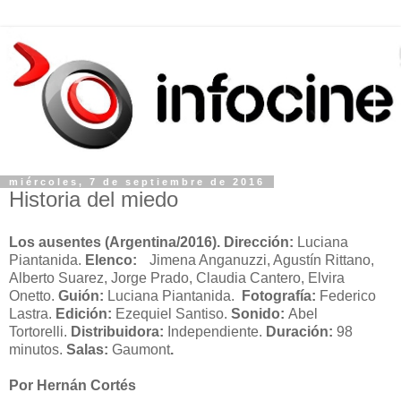
miércoles, 7 de septiembre de 2016
Historia del miedo
Los ausentes
(Argentina/2016). Dirección:
Luciana
Piantanida.
Elenco:
Jimena Anganuzzi, Agustín Rittano,
Alberto Suarez, Jorge Prado, Claudia Cantero, Elvira
Onetto.
Guión:
Luciana Piantanida.
Fotografía:
Federico
Lastra.
Edición:
Ezequiel Santiso.
Sonido:
Abel
Tortorelli.
Distribuidora:
Independiente.
Duración:
98
minutos.
Salas:
Gaumont
.
Por Hernán Cortés