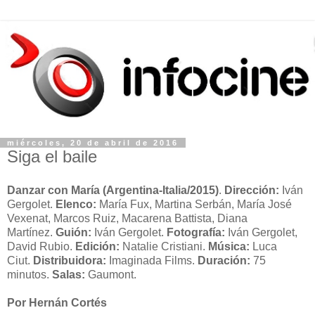
miércoles, 20 de abril de 2016
Siga el baile
Danzar con María (Argentina-Italia/2015)
.
Dirección:
Iván
Gergolet.
Elenco:
María Fux, Martina Serbán, María José
Vexenat, Marcos Ruiz, Macarena Battista, Diana
Martínez.
Guión:
Iván Gergolet.
Fotografía:
Iván Gergolet,
David Rubio.
Edición:
Natalie Cristiani.
Música:
Luca
Ciut.
Distribuidora:
Imaginada Films.
Duración:
75
minutos.
Salas:
Gaumont.
Por Hernán Cortés