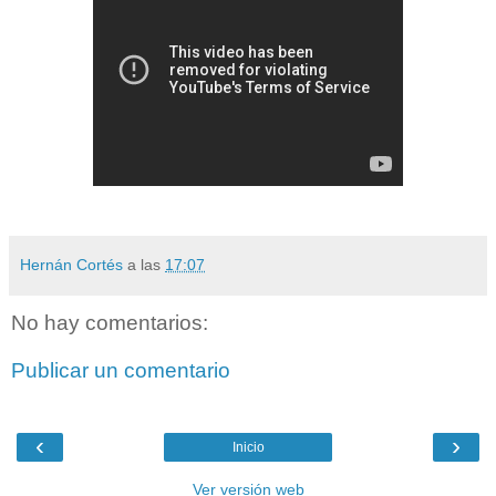
Hernán Cortés
a las
17:07
No hay comentarios:
Publicar un comentario
‹
›
Inicio
Ver versión web