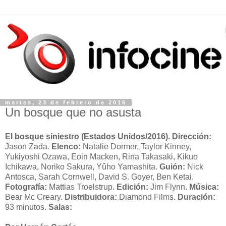
martes, 23 de febrero de 2016
Un bosque que no asusta
El bosque siniestro (Estados Unidos/2016). Dirección:
Jason Zada.
Elenco:
Natalie Dormer, Taylor Kinney,
Yukiyoshi Ozawa, Eoin Macken, Rina Takasaki, Kikuo
Ichikawa, Noriko Sakura, Yûho Yamashita.
Guión:
Nick
Antosca, Sarah Cornwell, David S. Goyer, Ben Ketai.
Fotografía:
Mattias Troelstrup.
Edición:
Jim Flynn.
Música:
Bear Mc Creary.
Distribuidora:
Diamond Films.
Duración:
93 minutos.
Salas: