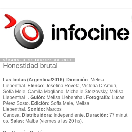
sábado, 4 de febrero de 2017
Honestidad brutal
Las lindas
(Argentina/2016). Dirección:
Melisa
Liebenthal.
Elenco:
Josefina Roveta, Victoria D’Amuri,
Sofía Mele, Camila Magliano, Michelle Sterzovsky, Melisa
Liebenthal .
Guión:
Melisa Liebenthal.
Fotografía:
Lucas
Pérez Sosto.
Edición:
Sofía Mele, Melisa
Liebenthal.
Sonido:
Marcos
Canosa
.
Distribuidora
:
Independiente.
Duración:
77 minut
os.
Salas:
Malba (viernes a las 20 hs)
.