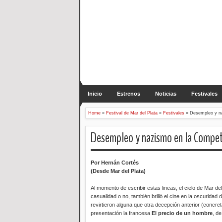
Inicio
Estrenos
Noticias
Festivales
Home
»
Festival de Mar del Plata
»
Festivales
»
Desempleo y na
Desempleo y nazismo en la Compete
Por Hernán Cortés
(Desde Mar del Plata)
Al momento de escribir estas lineas, el cielo de Mar del
casualidad o no, también brilló el cine en la oscuridad
revirtieron alguna que otra decepción anterior (concret
presentación la francesa
El precio de un hombre
, d