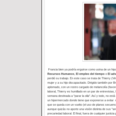
Francia bien ya podría erguirse como usina de un hipo
Recursos Humanos
,
El empleo del tiempo
o
El adv
perdió su trabajo. En este caso se trata de Thierry 
mujer y a su hijo discapacitado. Dirigido también por B
aplomado, con un rostro cargado de melancolía (favor
laboral, Thierry es humillado en un par de entrevistas,
semana destinada a "parar la olla". Así y todo, no est
un hipermercado donde tiene que exponerse a evitar r
que se queda con un vuelto (el uso de planos secuenc
aunque quizás no aporte una visión distinta de sus "an
precariedad laboral. El final, fuera de cualquier justici