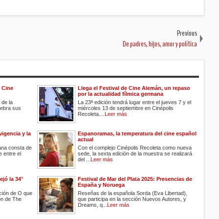
Previous
De padres, hijos, amor y política
e Cine
Llega el Festival de Cine Alemán, un repaso
por la actualidad fílmica germana
de la
La 23ª edición tendrá lugar entre el jueves 7 y el
lebra sus
miércoles 13 de septiembre en Cinépolis
Recoleta....
Leer más
vigencia y la
Espanoramas, la temperatura del cine español
actual
ana consta de
Con el complejo Cinépolis Recoleta como nueva
 entre el
sede, la sexta edición de la muestra se realizará
del ...
Leer más
ejó la 34°
Festival de Mar del Plata 2025: Presencias de
España y Noruega
ción de O que
Reseñas de la española Sorda (Eva Libertad),
ón de The
que participa en la sección Nuevos Autores, y
Dreams, q...
Leer más