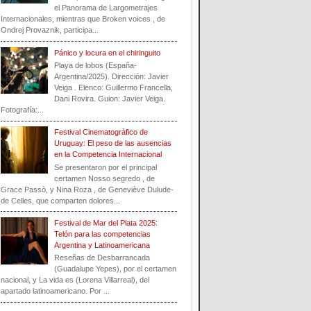
el Panorama de Largometrajes
Internacionales, mientras que Broken voices , de
Ondrej Provaznik, participa...
Pánico y locura en el chiringuito
Playa de lobos (España-
Argentina/2025). Dirección: Javier
Veiga . Elenco: Guillermo Francella,
Dani Rovira. Guion: Javier Veiga.
Fotografía:...
Festival Cinematogràfico de
Uruguay: El peso de las ausencias
en la Competencia Internacional
Se presentaron por el principal
certamen Nosso segredo , de
Grace Passò, y Nina Roza , de Geneviève Dulude-
de Celles, que comparten dolores...
Festival de Mar del Plata 2025:
Telón para las competencias
Argentina y Latinoamericana
Reseñas de Desbarrancada
(Guadalupe Yepes), por el certamen
nacional, y La vida es (Lorena Villarreal), del
apartado latinoamericano. Por ...