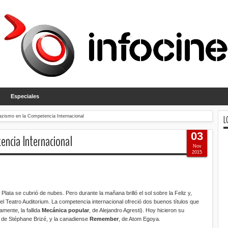
Especiales
L
zismo en la Competencia Internacional
03
ncia Internacional
Nov
2015
 Plata se cubrió de nubes. Pero durante la mañana brilló el sol sobre la Feliz y,
 del Teatro Auditorium. La competencia internacional ofreció dos buenos títulos que
amente, la fallida
Mecánica popular
, de Alejandro Agresti). Hoy hicieron su
e de Stéphane Brizé, y la canadiense
Remember
, de Atom Egoya.