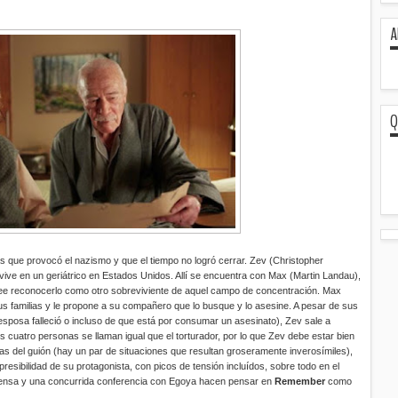
A
Q
s que provocó el nazismo y que el tiempo no logró cerrar. Zev (Christopher
ive en un geriátrico en Estados Unidos. Allí se encuentra con Max (Martin Landau),
ree reconocerlo como otro sobreviviente de aquel campo de concentración. Max
sus familias y le propone a su compañero que lo busque y lo asesine. A pesar de sus
sposa falleció o incluso de que está por consumar un asesinato), Zev sale a
 cuatro personas se llaman igual que el torturador, por lo que Zev debe estar bien
as del guión (hay un par de situaciones que resultan groseramente inverosímiles),
presibilidad de su protagonista, con picos de tensión incluídos, sobre todo en el
prensa y una concurrida conferencia con Egoya hacen pensar en
Remember
como