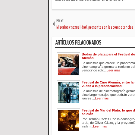
Next
Miserias y sexualidad, presentes en las competencias
ARTÍCULOS RELACIONADOS
Bodas de plata para el Festival d
Alemán
La muestra que ofrece un panorama 
cinematografía germana reciente ce
veinticinco edic...
Leer más
Festival de Cine Alemán, entre la 
vuelta a la presencialidad
La muestra de cinematografía germ
siete largometrajes que podrán verse
jueves ...
Leer más
Festival de Mar del Plata: lo que d
edición
Por Hernán Cortés Con la consagra
arde, de Oliver Glaxe, y la proyecci
irishm...
Leer más