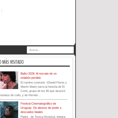
O MÁS VISITADO
Bafici 2026: Al rescate de un
eslabón perdido
El camino contrario (Daniel Flores y
Martín Wain) narra la historia de El
Corte, grupo de los 80 que alcanzó
estatus de culto, y de Hernán ...
Festival Cinematográfico de
Uruguay: De abusos de poder y
descuidos fatales
Padre , de Tereza Nvotová, integra