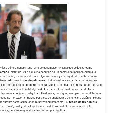
tético género denominado "cine de desempleo". Al igual que películas como
ersario
, el film de Brizé sigue las penurias de un hombre de mediana edad que
(Vincent Lindon), desocupado hace algunos meses y encargado de mantener a su
rizé en
Algunas horas de primavera
, Lindon vuelve a encarnar a un personaje
ecido por numerosos primeros planos). Mientras intenta reinsertarse en el mercado
 hace cursos de nula utilidad y hasta fracasa en la venta de una casa de fin de
á dispuesto a resignar su dignidad. Finalmente, consigue un empleo como vigilador en
obos de mercadería (incluso por parte de ancianos) o denunciar a algún empleado
ia durante estas situaciones refuerzan su patetismo).
El precio de un hombre
,
tecesoras", no deja de interpelar acerca del drama de la desocupación y la
a poética, demuestra que el trabajo no siempre dignifica.