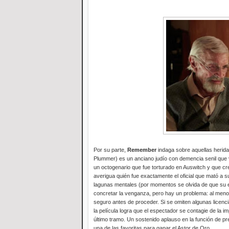
Por su parte,
Remember
indaga sobre aquellas herida
Plummer) es un anciano judío con demencia senil que v
un octogenario que fue torturado en Auswitch y que c
averigua quién fue exactamente el oficial que mató a 
lagunas mentales (por momentos se olvida de que su e
concretar la venganza, pero hay un problema: al menos
seguro antes de proceder. Si se omiten algunas licenci
la película logra que el espectador se contagie de la im
último tramo. Un sostenido aplauso en la función de 
una de las favoritas para ganar el Astor de Oro.