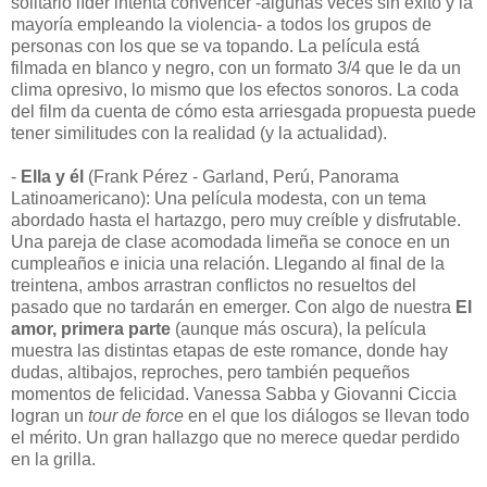
solitario líder intenta convencer -algunas veces sin éxito y la
mayoría empleando la violencia- a todos los grupos de
personas con los que se va topando. La película está
filmada en blanco y negro, con un formato 3/4 que le da un
clima opresivo, lo mismo que los efectos sonoros. La coda
del film da cuenta de cómo esta arriesgada propuesta puede
tener similitudes con la realidad (y la actualidad).
-
Ella y él
(Frank Pérez - Garland, Perú, Panorama
Latinoamericano): Una película modesta, con un tema
abordado hasta el hartazgo, pero muy creíble y disfrutable.
Una pareja de clase acomodada limeña se conoce en un
cumpleaños e inicia una relación. Llegando al final de la
treintena, ambos arrastran conflictos no resueltos del
pasado que no tardarán en emerger. Con algo de nuestra
El
amor, primera parte
(aunque más oscura), la película
muestra las distintas etapas de este romance, donde hay
dudas, altibajos, reproches, pero también pequeños
momentos de felicidad. Vanessa Sabba y Giovanni Ciccia
logran un
tour de force
en el que los diálogos se llevan todo
el mérito. Un gran hallazgo que no merece quedar perdido
en la grilla.