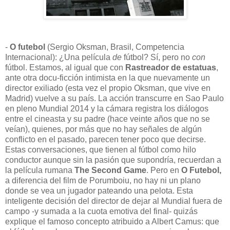
-
O futebol
(Sergio Oksman, Brasil, Competencia
Internacional): ¿Una película
de
fútbol? Sí, pero no
con
fútbol. Estamos, al igual que con
Rastreador de estatuas
,
ante otra docu-ficción intimista en la que nuevamente un
director exiliado (esta vez el propio Oksman, que vive en
Madrid) vuelve a su país. La acción transcurre en Sao Paulo
en pleno Mundial 2014 y la cámara registra los diálogos
entre el cineasta y su padre (hace veinte años que no se
veían), quienes, por más que no hay señales de algún
conflicto en el pasado, parecen tener poco que decirse.
Estas conversaciones, que tienen al fútbol como hilo
conductor aunque sin la pasión que supondría, recuerdan a
la película rumana
The Second Game
. Pero en
O Futebol,
a diferencia del film de Porumboiu,
no hay ni un plano
donde se vea un jugador pateando una pelota. Esta
inteligente decisión del director de dejar al Mundial fuera de
campo -y sumada a la cuota emotiva del final- quizás
explique el famoso concepto atribuido a Albert Camus: que