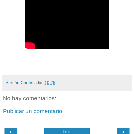
Hernán Cortés
a las
10:25
No hay comentarios:
Publicar un comentario
‹
›
Inicio