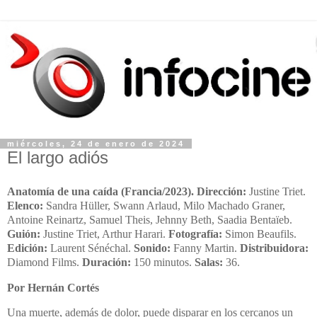
miércoles, 24 de enero de 2024
El largo adiós
Anatomía de una caída (Francia/2023).
Dirección:
Justine Triet.
Elenco:
Sandra Hüller, Swann Arlaud, Milo Machado Graner,
Antoine Reinartz, Samuel Theis, Jehnny Beth, Saadia Bentaïeb.
Guión:
Justine Triet, Arthur Harari
.
Fotografía:
Simon Beaufils.
Edición:
Laurent Sénéchal.
Sonido:
Fanny Martin.
Distribuidora:
Diamond Films.
Duración:
150 minutos.
Salas:
36.
Por Hernán Cortés
Una muerte, además de dolor, puede disparar en
los cercanos
un