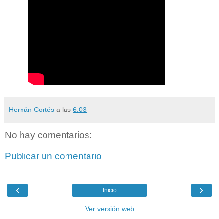
Hernán Cortés
a las
6:03
No hay comentarios:
Publicar un comentario
‹
›
Inicio
Ver versión web