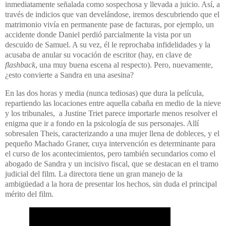
inmediatamente señalada como sospechosa y llevada a juicio. Así, a
través de indicios que van develándose, iremos descubriendo que el
matrimonio vivía en permanente pase de facturas, por ejemplo, un
accidente donde Daniel perdió parcialmente la vista por un
descuido de Samuel. A su vez, él le reprochaba infidelidades y la
acusaba de anular su vocación de escritor (hay, en clave de
flashback
, una muy buena escena al respecto). Pero, nuevamente,
¿esto convierte a Sandra en una asesina?
En las dos horas y media
(nunca tediosas)
que dura la película,
repartiendo las locaciones entre aquella cabaña en medio de la nieve
y los tribunales,
a
Justine Triet parece importarle menos resolver el
enigma que ir a fondo en la psicología de sus personajes. Allí
sobresalen
Theis,
caracterizando a una mujer llena de dobleces, y el
pequeño
Machado Graner, cuya intervención es determinante para
el curso de los acontecimientos, pero también secundarios como el
abogado de Sandra y un incisivo fiscal, que se destacan en el tramo
judicial del film. La directora tiene un gran manejo de la
ambigüedad a la hora de presentar los hechos, sin duda el principal
mérito del film.