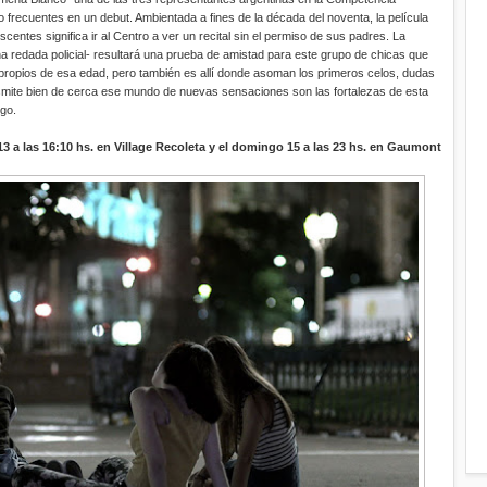
o frecuentes en un debut. Ambientada a fines de la década del noventa, la película
entes significa ir al Centro a ver un recital sin el permiso de sus padres. La
na redada policial- resultará una prueba de amistad para este grupo de chicas que
s propios de esa edad, pero también es allí donde asoman los primeros celos, dudas
nsmite bien de cerca ese mundo de nuevas sensaciones son las fortalezas de esta
go.
13 a las 16:10 hs. en Village Recoleta y el domingo 15 a las 23 hs. en Gaumont