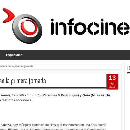
Especiales
L
ultura en la primera jornada
13
 en la primera jornada
Apr
2018
cional),
Este sitio inmundo
(Personas & Personajes) y
Grita
(Música). Un
us distintas secciones.
 cabeza, hay múltiples ejemplos de films que transcurren en una sola noche.
 Jimena Blanco -una de las tres representantes argentinas en la Competencia