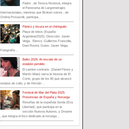
Padre , de Tereza Nvotová, integra
el Panorama de Largometrajes
Internacionales, mientras que Broken voices , de
Ondrej Provaznik, participa...
Pánico y locura en el chiringuito
Playa de lobos (España-
Argentina/2025). Dirección: Javier
Veiga . Elenco: Guillermo Francella,
Dani Rovira. Guion: Javier Veiga.
Fotografía:...
Bafici 2026: Al rescate de un
eslabón perdido
El camino contrario (Daniel Flores y
Martín Wain) narra la historia de El
Corte, grupo de los 80 que alcanzó
estatus de culto, y de Hernán ...
Festival de Mar del Plata 2025:
Presencias de España y Noruega
Reseñas de la española Sorda (Eva
Libertad), que participa en la
sección Nuevos Autores, y Dreams
, que integra el foco dedicado al noruego...