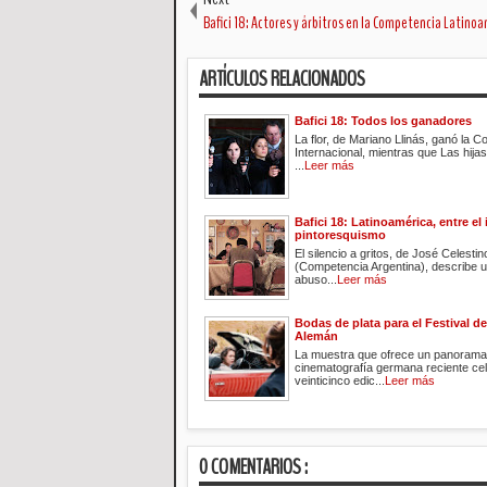
Bafici 18: Actores y árbitros en la Competencia Latino
ARTÍCULOS RELACIONADOS
Bafici 18: Todos los ganadores
La flor, de Mariano Llinás, ganó la 
Internacional, mientras que Las hijas
...
Leer más
Bafici 18: Latinoamérica, entre el 
pintoresquismo
El silencio a gritos, de José Celes
(Competencia Argentina), describe 
abuso...
Leer más
Bodas de plata para el Festival d
Alemán
La muestra que ofrece un panorama 
cinematografía germana reciente ce
veinticinco edic...
Leer más
0 COMENTARIOS :