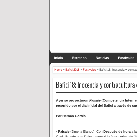
Inicio
Estrenos
Noticias
Festivales
Home
»
Bafici 2018
»
Festivales
»
Bafici 18: Inocencia y contrac
Bafici 18: Inocencia y contracultura
Ayer se proyectaron
Paisaje
(Competencia Interna
recorrido por el día inicial del Bafici a través de s
Por Hernán Cortés
- Paisaje
(Jimena Blanco): Con
Después de hora
a la
Capitalizando este límite temporal, la ópera prima de