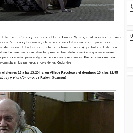
A
Q
 de la revista Cerdos y peces es hablar de Enrique Symns, su alma mater. Este mini
cción Personas y Personaje, intenta reconstrur la historia de esta publicación
 estar a favor de los ladrones, entre otras transgresiones) que brilló en la década
abriel Levinas, su primer director, pero también de lectores/fans que no aportan
a película aparte: pese a algunas reticencias y mudanzas, Paz Frontera rescata
nologuista en los primeros shows de los Redondos.
 el viernes 13 a las 23:20 hs. en Village Recoleta y el domingo 18 a las 22:55
a
Lucy y el grafómono
, de Rubén Guzman)