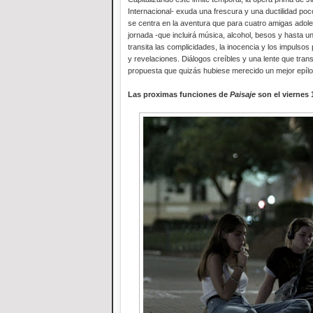
Internacional- exuda una frescura y una ductilidad poc
se centra en la aventura que para cuatro amigas adolesc
jornada -que incluirá música, alcohol, besos y hasta u
transita las complicidades, la inocencia y los impulso
y revelaciones. Diálogos creíbles y una lente que tra
propuesta que quizás hubiese merecido un mejor epílo
Las proximas funciones de
Paisaje
son el viernes 