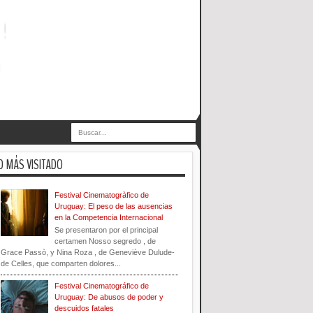
O MÁS VISITADO
Festival Cinematogràfico de
Uruguay: El peso de las ausencias
en la Competencia Internacional
Se presentaron por el principal
certamen Nosso segredo , de
Grace Passò, y Nina Roza , de Geneviève Dulude-
de Celles, que comparten dolores...
Festival Cinematográfico de
Uruguay: De abusos de poder y
descuidos fatales