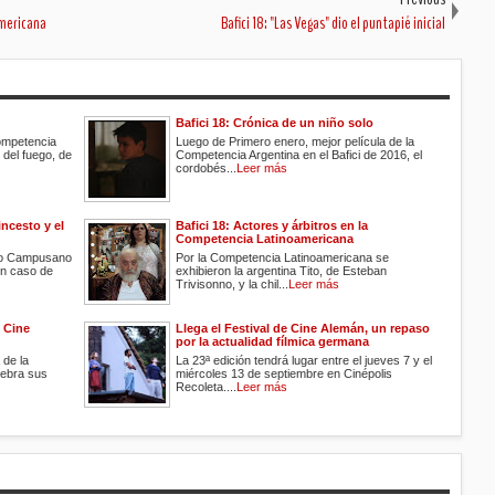
americana
Bafici 18: "Las Vegas" dio el puntapié inicial
Bafici 18: Crónica de un niño solo
Competencia
Luego de Primero enero, mejor película de la
 del fuego, de
Competencia Argentina en el Bafici de 2016, el
cordobés...
Leer más
incesto y el
Bafici 18: Actores y árbitros en la
Competencia Latinoamericana
tino Campusano
Por la Competencia Latinoamericana se
un caso de
exhibieron la argentina Tito, de Esteban
Trivisonno, y la chil...
Leer más
e Cine
Llega el Festival de Cine Alemán, un repaso
por la actualidad fílmica germana
de la
La 23ª edición tendrá lugar entre el jueves 7 y el
lebra sus
miércoles 13 de septiembre en Cinépolis
Recoleta....
Leer más