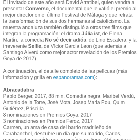
El invitado de este año será David Arratibel, quien vendrá a
presentar
Converso
, el documental que le valió el premio al
mejor director en el último Festival de Málaga y que retrata
la transformación de sus dos hermanas al catolicismo. La
muestra andaluza también distinguió a otros tres films que
integran la programación: el drama
Júlia ist
, de Elena
Martín, la comedia
No sé decir adiós
, de Lino Escalera, y la
irreverente
Selfie,
de Víctor García Leon
(que además a
Santiago Alverú como mejor actor revelación de los Premios
Goya de 2017).
A continuación, el detalle completo de las pelícuas (más
información y grilla en
espanoramas.com
):
Abracadabra
Pablo Berger, 2017, 88 min. Comedia negra. Maribel Verdú,
Antonio de la Torre, José Mota, Josep Maria Pou, Quim
Gutiérrez, Priscilla
8 nominaciones en Premios Goya, 2017
3 nominaciones en Premios Feroz, 2017
Carmen, un ama de casa del barrio madrileño de
Carabanchel, descubre un día que su marido, Carlos,
parece estar poseído por un espíritu maligno. Ahí empieza