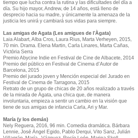
tiempo que lucha contra la rutina y las dificultades del día a
día. Su hijo mayor, Andrew, de 14 años, está lleno de
desprecio hacia su madre, y únicamente la amenaza de la
justicia les unirá y cambiará sus vidas para siempre.
Las amigas de Agata (Les amigues de l’Àgata)
Laia Alabart, Alba Cros, Laura Rius, Marta Verheyen, 2015,
70 min. Drama. Elena Martin, Carla Linares, Marta Cañas,
Victòria Serra
Premio Abycine Indie en Festival de Cine de Albacete, 2014
Premio del público en Festival de Cinema d’Autor de
Barcelona, 2015
Premio del jurado joven y Mención especial del Jurado en
Festival de Cinema de Tarragona, 2015
Retrato de un grupo de chicas de 20 años realizado a través
de la mirada de Àgata, una chica que, de manera
involuntaria, empieza a sentir un cambio en la visión que
tiene de sus amigas de infancia Carla, Ari y Mar.
María (y los demás)
Nely Reguera, 2016, 96 min. Comedia dramática. Bárbara
Lennie, José Ángel Egido, Pablo Derqui, Vito Sanz, Julián
Villagrán, María, Vázquez, Rocío León, Marina Skell,