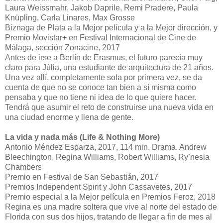
Laura Weissmahr, Jakob Daprile, Remi Pradere, Paula
Knüpling, Carla Linares, Max Grosse
Biznaga de Plata a la Mejor película y a la Mejor dirección, y
Premio Movistar+ en Festival Internacional de Cine de
Málaga, sección Zonacine, 2017
Antes de irse a Berlín de Erasmus, el futuro parecía muy
claro para Júlia, una estudiante de arquitectura de 21 años.
Una vez allí, completamente sola por primera vez, se da
cuenta de que no se conoce tan bien a sí misma como
pensaba y que no tiene ni idea de lo que quiere hacer.
Tendrá que asumir el reto de construirse una nueva vida en
una ciudad enorme y llena de gente.
La vida y nada más (Life & Nothing More)
Antonio Méndez Esparza, 2017, 114 min. Drama. Andrew
Bleechington, Regina Williams, Robert Williams, Ry’nesia
Chambers
Premio en Festival de San Sebastián, 2017
Premios Independent Spirit y John Cassavetes, 2017
Premio especial a la Mejor película en Premios Feroz, 2018
Regina es una madre soltera que vive al norte del estado de
Florida con sus dos hijos, tratando de llegar a fin de mes al