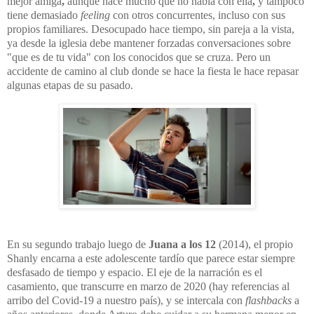
mejor amiga
,
aunque hace mucho que no habla con ella
,
y tampoco
tiene demasiado
feeling
con otros concurrentes, incluso con sus
propios familiares. Desocupado hace tiempo, sin pareja a la vista,
ya desde la iglesia debe mantener forzadas conversaciones sobre
"que es de tu vida" con los conocidos que se cruza. Pero un
accidente de camino al club donde se hace la fiesta le hace repasar
algunas etapas de su pasado.
En su segundo trabajo luego de
Juana a los 12
(2014), el propio
Shanly encarna a este adolescente tardío que parece estar siempre
desfasado de tiempo y espacio. El eje de la narración es el
casamiento, que transcurre en marzo de 2020 (hay referencias al
arribo del Covid-19 a nuestro país), y se intercala con
flashbacks
a