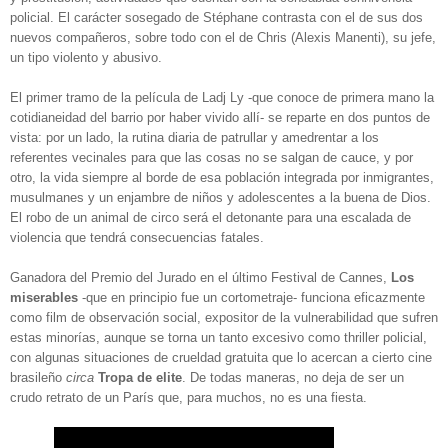
policial. El carácter sosegado de Stéphane contrasta con el de sus dos
nuevos compañeros, sobre todo con el de Chris (Alexis Manenti), su jefe,
un tipo violento y abusivo.
El primer tramo de la película de Ladj Ly -que conoce de primera mano la
cotidianeidad del barrio por haber vivido allí- se reparte en dos puntos de
vista: por un lado, la rutina diaria de patrullar y amedrentar a los
referentes vecinales para que las cosas no se salgan de cauce, y por
otro, la vida siempre al borde de esa población integrada por inmigrantes,
musulmanes y un enjambre de niños y adolescentes a la buena de Dios.
El robo de un animal de circo será el detonante para una escalada de
violencia que tendrá consecuencias fatales.
Ganadora del Premio del Jurado en el último Festival de Cannes,
Los
miserables
-que en principio fue un cortometraje- funciona eficazmente
como film de observación social, expositor de la vulnerabilidad que sufren
estas minorías, aunque se torna un tanto excesivo como thriller policial,
con algunas situaciones de crueldad gratuita que lo acercan a cierto cine
brasileño
circa
Tropa de elite
. De todas maneras, no deja de ser un
crudo retrato de un París que, para muchos, no es una fiesta.