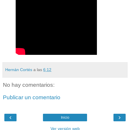
Hernán Cortés
a las
6:12
No hay comentarios:
Publicar un comentario
‹
›
Inicio
Ver versión web