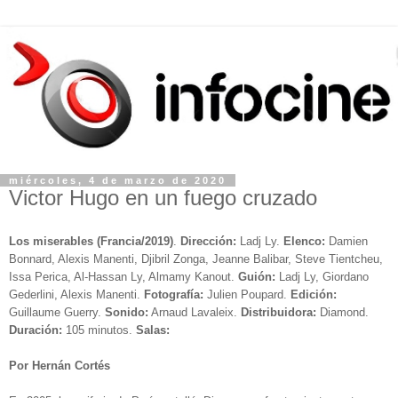
miércoles, 4 de marzo de 2020
Victor Hugo en un fuego cruzado
Los miserables (Francia/2019)
.
Dirección:
Ladj Ly.
Elenco:
Damien
Bonnard, Alexis Manenti, Djibril Zonga, Jeanne Balibar, Steve Tientcheu,
Issa Perica, Al-Hassan Ly, Almamy Kanout.
Guión:
Ladj Ly, Giordano
Gederlini, Alexis Manenti.
Fotografía:
Julien Poupard.
Edición:
Guillaume Guerry.
Sonido:
Arnaud Lavaleix.
Distribuidora:
Diamond.
Duración:
105 minutos.
Salas:
Por Hernán Cortés