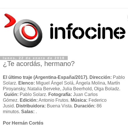
lunes, 22 de enero de 2018
¿Te acordás, hermano?
El último traje
(Argentina-España/2017). Dirección:
Pablo
Solarz.
Elenco:
Miguel Ángel Solá, Ángela Molina, Martín
Piroyansky, Natalia Berveke, Julia Beerhold, Olga Boladz.
Guión:
Pablo Solarz.
Fotografía:
Juan Carlos
Gómez.
Edición:
Antonio Frutos.
Música:
Federico
Jusid.
Distribuidora:
Buena Vista.
Duración:
86
minutos.
Salas:
.
Por Hernán Cortés