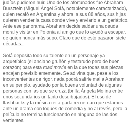
judíos pudieron huir. Uno de los afortunados fue Abraham
Bursztein (Miguel Ángel Solá, notablemente caracterizado),
quien recaló en Argentina y ahora, a sus 88 años, sus hijas
quieren vender la casa donde vive y enviarlo a un geriátrico.
Ante ese panorama, Abraham decide saldar una deuda
moral y visitar en Polonia al amigo que lo ayudó a escapar,
de quien nunca más supo. Claro que de esto pasaron siete
décadas...
Solá deposita todo su talento en un personaje ya
arquetípico (el anciano gruñón y testarudo pero de buen
corazón) para esta
road movie
en la que todas sus piezas
encajan previsiblememente. Se adivina que, pese a los
inconvenientes de rigor, nada podrá salirle mal a Abraham
en su periplo, ayudado por la buena voluntad de algunas
personas con las que se cruza (brilla Ángela Molina entre
unos secundarios un tanto desdibujados). El uso de
flashbacks y la música recargada recuerdan que estamos
ante un drama con toques de comedia y no al revés, pero la
película no termina funcionando en ninguna de las dos
vertientes.