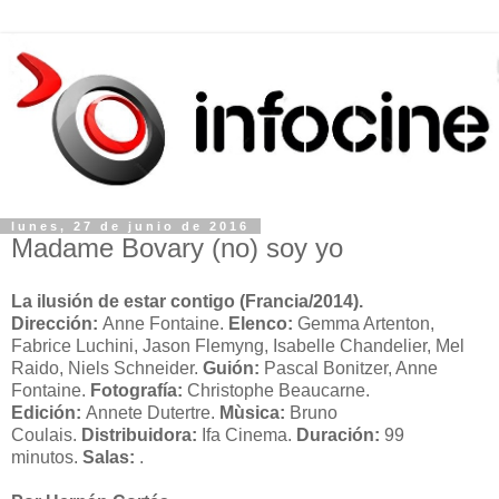
lunes, 27 de junio de 2016
Madame Bovary (no) soy yo
La ilusión de estar contigo
(Francia/2014).
Dirección:
Anne Fontaine.
Elenco:
Gemma Artenton,
Fabrice Luchini, Jason Flemyng, Isabelle Chandelier, Mel
Raido, Niels Schneider.
Guión:
Pascal Bonitzer, Anne
Fontaine.
Fotografía:
Christophe Beaucarne.
Edición:
Annete Dutertre.
Mùsica:
Bruno
Coulais.
Distribuidora:
Ifa Cinema.
Duración:
99
minutos.
Salas:
.