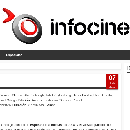
Especiales
L
07
Feb
2016
 Burman.
Elenco:
Alan Sabbagh, Julieta Sylberberg, Usher Barilka, Elvira Onetto,
aniel Ortega.
Edición:
Andrés Tamborino.
Sonido:
Catriel
ancisco.
Duración:
87 minutos.
Salas:
de Once (escenario de
Esperando al mesías
, de 2000, y
El abrazo partido
, de
 y supo transitar como ningún cineasta argentino. En esta oportunidad sin Daniel