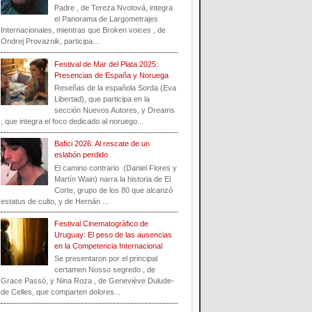
Padre , de Tereza Nvotová, integra
el Panorama de Largometrajes
Internacionales, mientras que Broken voices , de
Ondrej Provaznik, participa...
Festival de Mar del Plata 2025:
Presencias de España y Noruega
Reseñas de la española Sorda (Eva
Libertad), que participa en la
sección Nuevos Autores, y Dreams
, que integra el foco dedicado al noruego...
Bafici 2026: Al rescate de un
eslabón perdido
El camino contrario (Daniel Flores y
Martín Wain) narra la historia de El
Corte, grupo de los 80 que alcanzó
estatus de culto, y de Hernán ...
Festival Cinematogràfico de
Uruguay: El peso de las ausencias
en la Competencia Internacional
Se presentaron por el principal
certamen Nosso segredo , de
Grace Passò, y Nina Roza , de Geneviève Dulude-
de Celles, que comparten dolores...