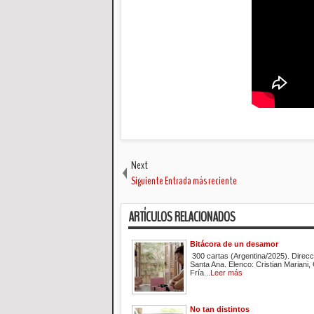
Next
Siguiente Entrada más reciente
ARTÍCULOS RELACIONADOS
Bitácora de un desamor
300 cartas (Argentina/2025). Direcc
Santa Ana. Elenco: Cristian Mariani,
Fría...
Leer más
No tan distintos