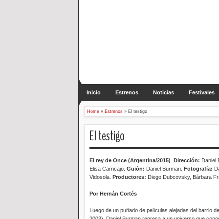
Inicio
Estrenos
Noticias
Festivales
Home
»
Estrenos
»
El testigo
El testigo
El rey de Once (Argentina
/2015)
.
Dirección:
Daniel
Elisa Carricajo.
Guión:
Daniel Burman.
Fotografía:
D
Vidosola.
Productores:
Diego Dubcovsky, Bárbara Fr
Por Hernán Cortés
Luego de un puñado de películas alejadas del barrio 
2003), Daniel Burman regresa a un universo que conoce