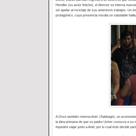
Hendler (su actor fetiche), el director se interna nuev
sin apelar al reciclaje de sus anteriores trabajos. Un 
protagónico, cuya presencia resulta un saludable halla
A Once también retorna Ariel (Sabbagh), un economista
la idea primaria de que su padre Usher conozca a su no
impedirá viajar junto a Ariel, por lo cual éste decide part