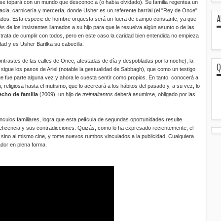
l se topará con un mundo que desconocía (o había olvidado). Su familia regentea un
cia, carnicería y mercería, donde Usher es un referente barrial (el "Rey de Once"
A
itados. Esta especie de hombre orquesta será un fuera de campo constante, ya que
és de los insistentes llamados a su hijo para que le resuelva algún asunto o de las
rata de cumplir con todos, pero en este caso la caridad bien entendida no empieza
dad y es Usher Barilka su cabecilla.
ontrastes de las calles de Once, atestadas de día y despobladas por la noche), la
Q
sigue los pasos de Ariel (notable la gestualidad de Sabbagh), que como un testigo
que fue parte alguna vez y ahora le cuesta sentir como propios. En tanto, conocerá a
 religiosa hasta el mutismo, que lo acercará a los hábitos del pasado y, a su vez, lo
echo de familia
(2009), un hijo de
treintaitantos
deberá asumirse, obligado por las
ínculos familiares, logra que esta película de segundas oportunidades resulte
neficencia y sus contradicciones. Quizás, como lo ha expresado recientemente, el
 sino al mismo cine, y tome nuevos rumbos vinculados a la publicidad. Cualquiera
dor en plena forma.