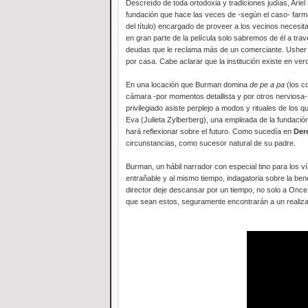
Descreído de toda ortodoxia y tradiciones judías, Arie
fundación que hace las veces de -según el caso- farma
del título) encargado de proveer a los vecinos neces
en gran parte de la película solo sabremos de él a trav
deudas que le reclama más de un comerciante. Usher t
por casa. Cabe aclarar que la institución existe en ver
En una locación que Burman domina
de pe a pa
(los c
cámara -por momentos detallista y por otros nerviosa- 
privilegiado asiste perplejo a modos y rituales de los 
Eva (Julieta Zylberberg), una empleada de la fundación,
hará reflexionar sobre el futuro. Como sucedía en
Der
circunstancias, como sucesor natural de su padre.
Burman, un hábil narrador con especial tino para los v
entrañable y al mismo tiempo, indagatoria sobre la be
director deje descansar por un tiempo, no solo a Once
que sean estos, seguramente encontrarán a un realiza