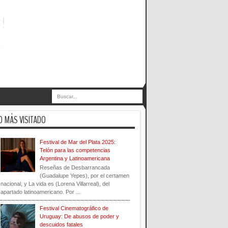
O MÁS VISITADO
Festival de Mar del Plata 2025:
Telón para las competencias
Argentina y Latinoamericana
Reseñas de Desbarrancada
(Guadalupe Yepes), por el certamen
nacional, y La vida es (Lorena Villarreal), del
apartado latinoamericano. Por ...
Festival Cinematográfico de
Uruguay: De abusos de poder y
descuidos fatales