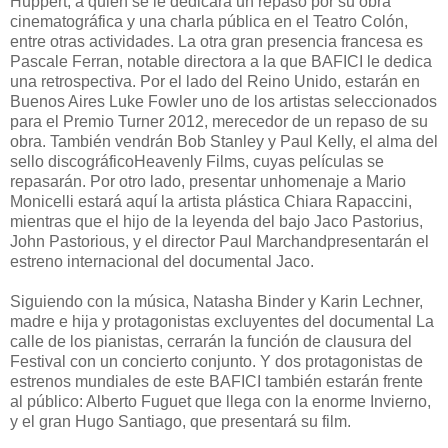
Huppert, a quien se le dedicará un repaso por su obra
cinematográfica y una charla pública en el Teatro Colón,
entre otras actividades. La otra gran presencia francesa es
Pascale Ferran, notable directora a la que BAFICI le dedica
una retrospectiva. Por el lado del Reino Unido, estarán en
Buenos Aires Luke Fowler uno de los artistas seleccionados
para el Premio Turner 2012, merecedor de un repaso de su
obra. También vendrán Bob Stanley y Paul Kelly, el alma del
sello discográficoHeavenly Films, cuyas películas se
repasarán. Por otro lado, presentar unhomenaje a Mario
Monicelli estará aquí la artista plástica Chiara Rapaccini,
mientras que el hijo de la leyenda del bajo Jaco Pastorius,
John Pastorious, y el director Paul Marchandpresentarán el
estreno internacional del documental Jaco.
Siguiendo con la música, Natasha Binder y Karin Lechner,
madre e hija y protagonistas excluyentes del documental La
calle de los pianistas, cerrarán la función de clausura del
Festival con un concierto conjunto. Y dos protagonistas de
estrenos mundiales de este BAFICI también estarán frente
al público: Alberto Fuguet que llega con la enorme Invierno,
y el gran Hugo Santiago, que presentará su film.