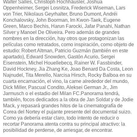
Walter Salles, Christoph Hochhäusler, Joshua
Oppenheimer, Sergei Losnitza, Frederick Wiseman, Lars
von Trier, Nikolaus Geyrhalter, Bruno Dumont, Andréi
Konchalovsky, John Boorman, Im Kwon-Taek, Eugene
Green, Marco Bechis, Harun Farocki, Jafar Panahi, Nathan
Silver y Manoel De Oliveira. Pero además de grandes
nombres en la dirección, hay otros que protagonizan las
películas como retratados, como inspiración, como objeto de
estudio: Robert Altman, Patricio Guzmán (también en este
apartado), Edward Snowden, Gastón Acurio, Sergei
Eisenstein, Michel Houellebecq, Rainer W. Fassbinder,
David Hockney, Jia Zhang Ke, Joao Benard Da Costa, Leon
Najnudel, Tita Merello, Narcisa Hirsch, Rocky Balboa en su
cuarta encarnación, el vino, la carne alrededor del mundo,
Dick Miller, Pascual Condito, Aleksei German Jr., Jim
Jarmusch o el estadio del Milan FC.Panorama tendrá,
también, focos dedicados a la obra de Jan Soldat y de Jodie
Mack, y repasará grandes hitos de la cinematografía de
Corea del Nortey el pujante presente del documental suizo.
Como ya debería estar claro, todo intento de reducir o
recortar Panorama atenta contra su principal atractivo: la
posibilidad de perderse, de arriesgar, de encontrar.