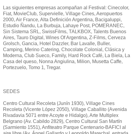
Las siguientes empresas acompañan al Festival: Cinecolor,
Fiat, MovieClub, Supervielle, Village Cines, Aeropuertos
2000, Air France, Alta Definición Argentina, Bacigaluppi,
Estudio Ñandu, La Burbuja, Lahaye Post, POMERANEC,
Sin Sistema SRL, SwissFilms, TALKBOX, Talents Buenos
Aires, Tauro Digital, Wines Of Argentina, Z-Films, Cerveza
Grolsch, Gancia, Hotel Dazzler, Bar Lavalle, Buller,
Camping, Merino Catering, Chocolate Colonial, Clásica y
Moderna, Club Sueco, Family, Hard Rock Café, La Biela, La
Casa del queso, Nonna Angiulina, Milion, Musetta Caffe,
Portezuelo, Tomo 1, Tregar.
SEDES
Centro Cultural Recoleta (Junín 1930), Village Cines
Recoleta (Vicente López 2050), Village Caballito (Avenida
Rivadavia 5071 entre Acoyte e Hidalgo), Arte Multiplex
Belgrano (Av. Cabildo 2829), Centro Cultural San Martín
(Sarmiento 1551), Anfiteatro Parque Centenario-BAFICI al
aire libre (Av. Ángel Gallardo y Leopoldo Marechal, entrada