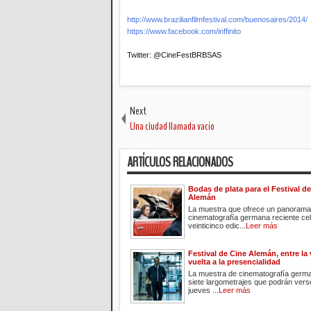
http://www.brazilianfilmfestival.com/buenosaires/2014/
https://www.facebook.com/inffinito
Twitter: @CineFestBRBSAS
Next
Una ciudad llamada vacío
ARTÍCULOS RELACIONADOS
Bodas de plata para el Festival d
Alemán
La muestra que ofrece un panorama 
cinematografía germana reciente ce
veinticinco edic...
Leer más
Festival de Cine Alemán, entre la 
vuelta a la presencialidad
La muestra de cinematografía germ
siete largometrajes que podrán verse
jueves ...
Leer más