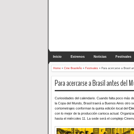
Inicio
Estrenos
Noticias
Festivales
Home
»
Cine Brasileño
»
Festivales
»
Para acercarse a Brasil a
Para acercarse a Brasil antes del M
Curiosidades del calendario. Cuando falta poco más d
la Copa del Mundo, Brasil traerá a Buenos Aires otro se
cortometrajes conforman la quinta edición local del
Cin
con lo mejor de la producción carioca actual. Organizad
hasta el miércoles 11. La sede será el complejo Cine