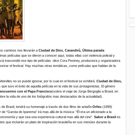
los caminos nos llevarán a
Ciudad de Dios
,
Carandirú, Última parada
imas películas que se dieron a conocer aquí, todas ellas con violencia policial y
 trascendió ese tipo de películas -dice Cora Pesiney, productora y organizadora
 mostrar el festival. Hay muchas otras temáticas, como películas que hablan de la
Meirelles no se puede ignorar, por lo cual en el festival se exhibirá
Ciudad de Dios,
que tuvo el éxito de aquella película en la vida de sus protagonistas. El género
encuentro con el Papa Francisco
(sobre el viaje de Jorge Bergoglio a Brasil, en
bre la vida de uno de los fotógrafos mas destacados de la actualidad).
de Brasil, tendrá su homenaje a través de dos films de antaño:
Orfeu
(1999)
or de “Garota de Ipanema” irá mas allá de la música: “Él era un aficionado a la
astronomía y que sea una experiencia cultural mas allá del cine”.
Sabor a Brasil
es
es que incluirán un plato de inspiración brasileña en sus menúes durante la