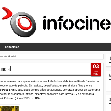
Especiales
L
ntes del Mundial
03
undial
Jun
A
2014
e una semana para que nuestros astros futbolísticos debuten en Río de Janeiro por
leccionado de película. En realidad, de películas, en plural: doce films y once
e Fest
Brasil
, que, luego de tres años de ausencia, volverá a ofrecer un panorama
o por la productora Inffinito, el festival comienza este jueves 5 y se extenderá
Q
mark Palermo (Beruti 3399 – CABA).