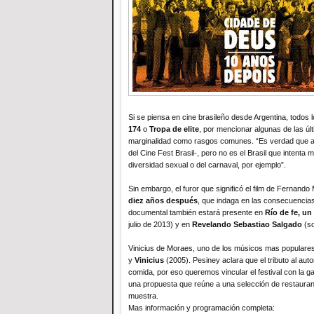
Si se piensa en cine brasileño desde Argentina, todos 
174
o
Tropa de elite
, por mencionar algunas de las últ
marginalidad como rasgos comunes. “Es verdad que acá
del Cine Fest Brasil-, pero no es el Brasil que intenta
diversidad sexual o del carnaval, por ejemplo”.
Sin embargo, el furor que significó el film de Fernando 
diez años después
, que indaga en las consecuencias 
documental también estará presente en
Río de fe, un
julio de 2013) y en
Revelando Sebastiao Salgado
(so
Vinicius de Moraes, uno de los músicos mas populares 
y
Vinicius
(2005). Pesiney aclara que el tributo al aut
comida, por eso queremos vincular el festival con la g
una propuesta que reúne a una selección de restaurant
muestra.
Mas información y programación completa: