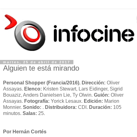
martes, 25 de abril de 2017
Alguien te está mirando
Personal Shopper
(Francia/2016). Dirección:
Oliver
Assayas.
Elenco:
Kristen Stewart, Lars Eidinger, Sigrid
Bouaziz, Anders Danielsen Lie, Ty Olwin.
Guión:
Oliver
Assayas.
Fotografía:
Yorick Lesaux.
Edición:
Marion
Monnier.
Sonido:
.
Distribuidora
:
CDI.
Duración:
105
minutos.
Salas:
25.
Por Hernán Cortés