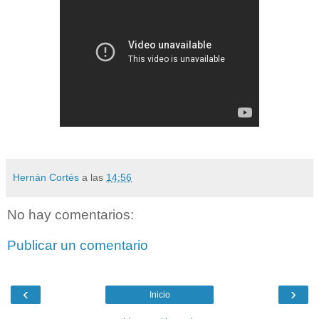
Hernán Cortés
a las
14:56
No hay comentarios:
Publicar un comentario
‹
›
Inicio