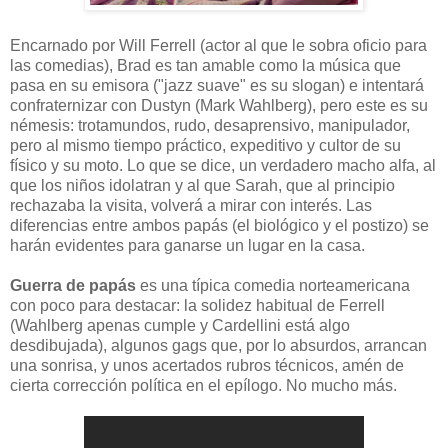
Encarnado por Will Ferrell (actor al que le sobra oficio para
las comedias), Brad es tan amable como la música que
pasa en su emisora ("jazz suave" es su slogan) e intentará
confraternizar con Dustyn (Mark Wahlberg), pero este es su
némesis: trotamundos, rudo, desaprensivo, manipulador,
pero al mismo tiempo práctico, expeditivo y cultor de su
físico y su moto. Lo que se dice, un verdadero macho alfa, al
que los niños idolatran y al que Sarah, que al principio
rechazaba la visita, volverá a mirar con interés. Las
diferencias entre ambos papás (el biológico y el postizo) se
harán evidentes para ganarse un lugar en la casa.
Guerra de papás
es una típica comedia norteamericana
con poco para destacar: la solidez habitual de Ferrell
(Wahlberg apenas cumple y Cardellini está algo
desdibujada), algunos gags que, por lo absurdos, arrancan
una sonrisa, y unos acertados rubros técnicos, amén de
cierta corrección política en el epílogo. No mucho más.