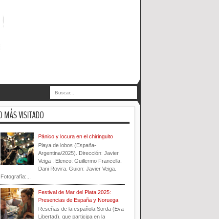
O MÁS VISITADO
Pánico y locura en el chiringuito
Playa de lobos (España-
Argentina/2025). Dirección: Javier
Veiga . Elenco: Guillermo Francella,
Dani Rovira. Guion: Javier Veiga.
Fotografía:...
Festival de Mar del Plata 2025:
Presencias de España y Noruega
Reseñas de la española Sorda (Eva
Libertad), que participa en la