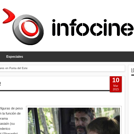
Especiales
L
ares en Punta del Este
10
e
Mar
2015
s figuras de peso
n la función de
norama
Sasiaín (su
ederico
l (Sbaraglia),