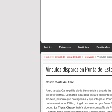
Inicio
Estrenos
Noticias
Festivales
Home
»
Festival de Punta del Este
»
Festivales
»
Vínculos disp
Vínculos dispares en Punta del Est
Desde Punta del Este
Ayer, la sala Cantegrill le dio la bienvenida a una de la
de este festival. Leonardo Sbaraglia estuvo presente e
Choele
, película que protagoniza y que integra el Pa
Latinoamericano. El film, dirigido en soledad por Juan 
debut,
La Tigra, Chaco
, había sido en compañía de F
Godfrid), tiene como eje principal el vínculo entre Danie