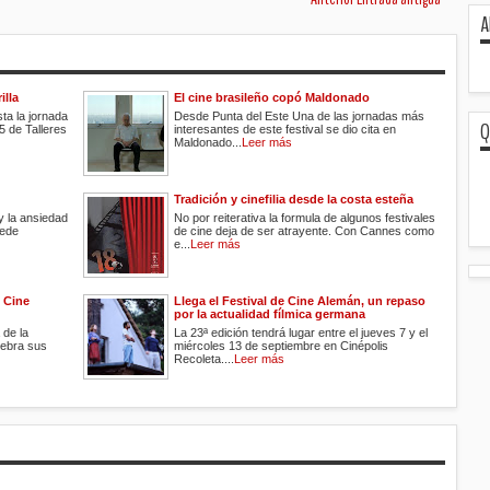
A
illa
El cine brasileño copó Maldonado
ta la jornada
Desde Punta del Este Una de las jornadas más
Q
5 de Talleres
interesantes de este festival se dio cita en
Maldonado...
Leer más
Tradición y cinefilia desde la costa esteña
y la ansiedad
No por reiterativa la formula de algunos festivales
uede
de cine deja de ser atrayente. Con Cannes como
e...
Leer más
e Cine
Llega el Festival de Cine Alemán, un repaso
por la actualidad fílmica germana
de la
La 23ª edición tendrá lugar entre el jueves 7 y el
lebra sus
miércoles 13 de septiembre en Cinépolis
Recoleta....
Leer más