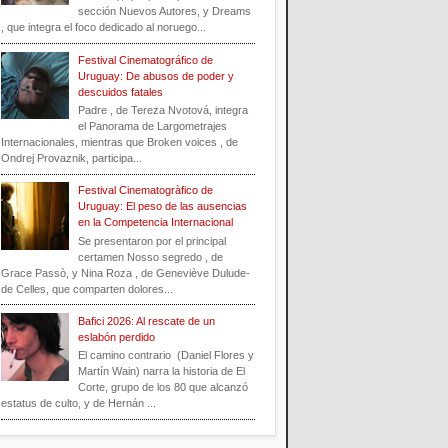
sección Nuevos Autores, y Dreams
, que integra el foco dedicado al noruego...
Festival Cinematográfico de
Uruguay: De abusos de poder y
descuidos fatales
Padre , de Tereza Nvotová, integra
el Panorama de Largometrajes
Internacionales, mientras que Broken voices , de
Ondrej Provaznik, participa...
Festival Cinematogràfico de
Uruguay: El peso de las ausencias
en la Competencia Internacional
Se presentaron por el principal
certamen Nosso segredo , de
Grace Passò, y Nina Roza , de Geneviève Dulude-
de Celles, que comparten dolores...
Bafici 2026: Al rescate de un
eslabón perdido
El camino contrario (Daniel Flores y
Martín Wain) narra la historia de El
Corte, grupo de los 80 que alcanzó
estatus de culto, y de Hernán ...