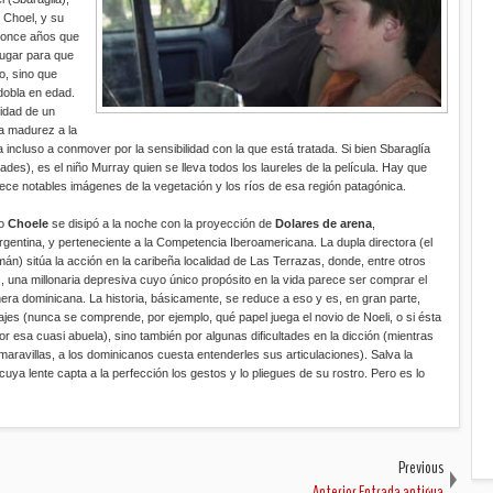
 Choel, y su
e once años que
lugar para que
o, sino que
dobla en edad.
eidad de un
 la madurez a la
a incluso a conmover por la sensibilidad con la que está tratada. Si bien Sbaraglía
es), es el niño Murray quien se lleva todos los laureles de la película. Hay que
rece notables imágenes de la vegetación y los ríos de esa región patagónica.
do
Choele
se disipó a la noche con la proyección de
Dolares de arena
,
entina, y perteneciente a la Competencia Iberoamericana. La dupla directora (el
) sitúa la acción en la caribeña localidad de Las Terrazas, donde, entre otros
), una millonaria depresiva cuyo único propósito en la vida parece ser comprar el
era dominicana. La historia, básicamente, se reduce a eso y es, en gran parte,
ajes (nunca se comprende, por ejemplo, qué papel juega el novio de Noeli, o si ésta
por esa cuasi abuela), sino también por algunas dificultades en la dicción (mientras
maravillas, a los dominicanos cuesta entenderles sus articulaciones). Salva la
cuya lente capta a la perfección los gestos y lo pliegues de su rostro. Pero es lo
Previous
Anterior Entrada antigua