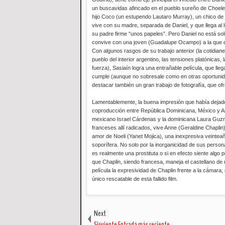
un buscavidas afincado en el pueblo sureño de Choele
hijo Coco (un estupendo Lautaro Murray), un chico d
vive con su madre, separada de Daniel, y que llega al 
su padre firme “unos papeles”. Pero Daniel no está sol
convive con una joven (Guadalupe Ocampo) a la que 
Con algunos rasgos de su trabajo anterior (la cotidian
pueblo del interior argentino, las tensiones platónicas,
fuerza), Sasiaín logra una entrañable película, que lleg
cumple (aunque no sobresale como en otras oportunidad
destacar también un gran trabajo de fotografía, que of
Lamentablemente, la buena impresión que había deja
coproducción entre República Dominicana, México y Arg
mexicano Israel Cárdenas y la dominicana Laura Guzmán
franceses allí radicados, vive Anne (Geraldine Chaplin
amor de Noeli (Yanet Mojica), una inexpresiva veinteañ
soporífera. No solo por la inorganicidad de sus person
es realmente una prostituta o si en efecto siente algo 
que Chaplin, siendo francesa, maneja el castellano de 
película la expresividad de Chaplin frente a la cámara, 
único rescatable de esta fallido film.
Next
Siguiente Entrada más reciente